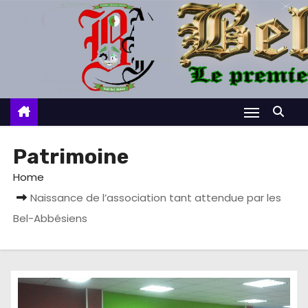
S
k
i
p
t
o
c
o
Patrimoine
n
Home
t
Naissance de l’association tant attendue par les
e
Bel-Abbésiens
n
t