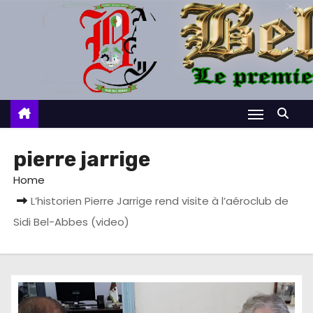
S
k
i
p
t
o
c
o
pierre jarrige
n
Home
t
L’historien Pierre Jarrige rend visite à l’aéroclub de
e
Sidi Bel-Abbes (video)
n
t