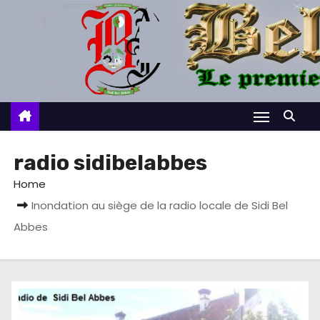
S
k
i
p
t
o
c
o
radio sidibelabbes
n
Home
t
Inondation au siège de la radio locale de Sidi Bel
e
Abbes
n
t