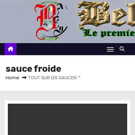
S
k
i
p
t
o
c
o
sauce froide
n
Home
TOUT SUR LES SAUCES! *
t
e
n
t