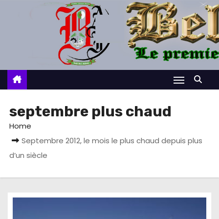
S
k
i
p
t
o
c
o
septembre plus chaud
n
Home
t
Septembre 2012, le mois le plus chaud depuis plus
e
d’un siècle
n
t