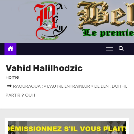
S
k
i
p
t
o
c
o
Vahid Halilhodzic
n
Home
t
RAOURAOUA : « L’AUTRE ENTRAÎNEUR » DE L’EN , DOIT-IL
e
PARTIR ? OUI !
n
t