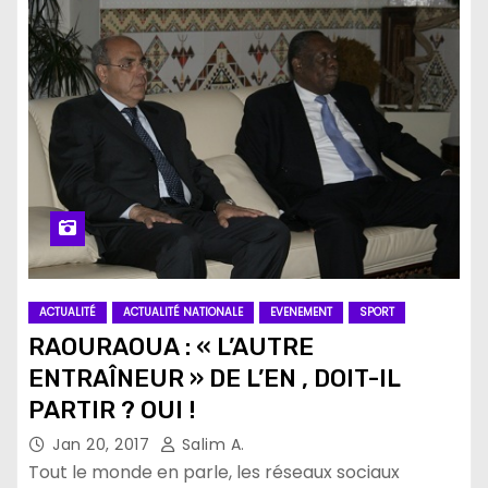
ACTUALITÉ
ACTUALITÉ NATIONALE
EVENEMENT
SPORT
RAOURAOUA : « L’AUTRE
ENTRAÎNEUR » DE L’EN , DOIT-IL
PARTIR ? OUI !
Jan 20, 2017
Salim A.
Tout le monde en parle, les réseaux sociaux