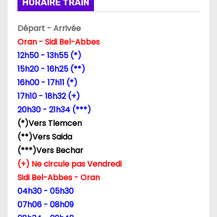
i
HORAIRE TRAIN
o
Départ - Arrivée
n
Oran - Sidi Bel-Abbes
12h50 - 13h55 (*)
d
15h20 - 16h25 (**)
e
16h00 - 17h11 (*)
17h10 - 18h32 (+)
l
20h30 - 21h34 (***)
’
(*)Vers Tlemcen
(**)Vers Saida
a
(***)Vers Bechar
r
(+) Ne circule pas Vendredi
Sidi Bel-Abbes - Oran
t
04h30 - 05h30
i
07h06 - 08h09