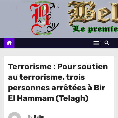
S
k
i
p
t
o
c
o
n
Terrorisme : Pour soutien
t
au terrorisme, trois
e
n
personnes arrêtées à Bir
t
El Hammam (Telagh)
By
Salim