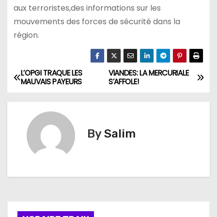
aux terroristes,des informations sur les
mouvements des forces de sécurité dans la
région.
L’OPGI TRAQUE LES
VIANDES: LA MERCURIALE
N
MAUVAIS PAYEURS
S’AFFOLE!
a
v
By
Salim
i
g
a
t