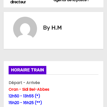
a
directeur
v
i
By
H.M
g
a
t
i
HORAIRE TRAIN
o
n
Départ - Arrivée
Oran - Sidi Bel-Abbes
d
12h50 - 13h55 (*)
e
15h20 - 16h25 (**)