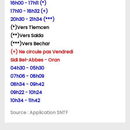
16h00 - 17h11 (*)
l
17h10 - 18h32 (+)
’
20h30 - 21h34 (***)
(*)Vers Tlemcen
a
(**)Vers Saida
r
(***)Vers Bechar
(+) Ne circule pas Vendredi
t
Sidi Bel-Abbes - Oran
i
04h30 - 05h30
07h06 - 08h09
c
08h34 - 09h42
l
09h22 - 10h24
10h34 - 11h42
e
Source : Application SNTF