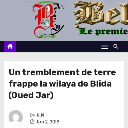
S
k
i
p
t
o
c
o
n
Un tremblement de terre
t
frappe la wilaya de Blida
e
n
(Oued Jar)
t
By
H.M
Jan 2, 2018