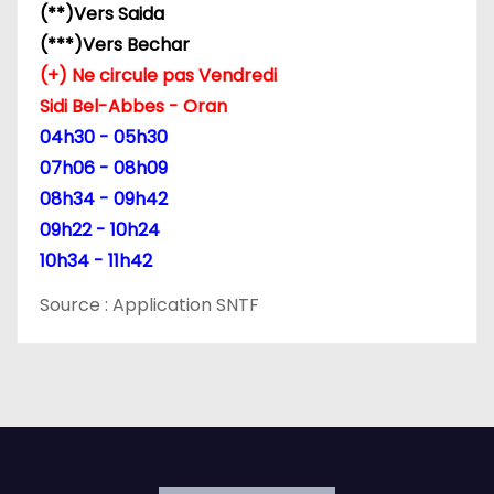
(**)Vers Saida
i
(***)Vers Bechar
c
(+) Ne circule pas Vendredi
Sidi Bel-Abbes - Oran
l
04h30 - 05h30
e
07h06 - 08h09
08h34 - 09h42
09h22 - 10h24
10h34 - 11h42
Source : Application SNTF