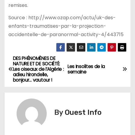
remises.
Source : http://www.ozap.com/actu/uk-des-
enfants-traumatises-par-la-projection-
accidentelle-de-paranormal-activity-4/443715
DES PHÉNOMÈNES DE
N
NATURE ET DE SOCIÉTÉ:
Les Insolites de la
Les oiseaux de l’Algérie :
a
semaine
adieu hirondelle,
bonjour… vautour !
v
i
g
By
Ouest Info
a