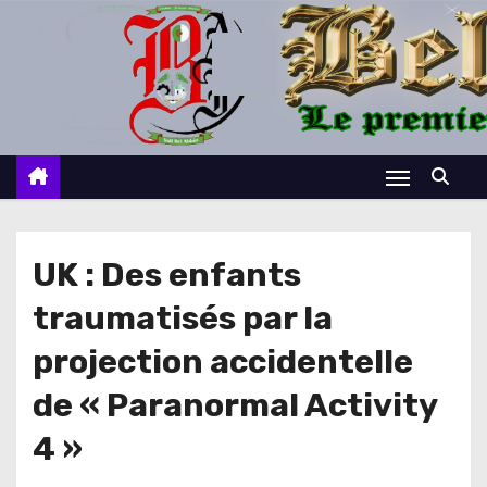
S
k
i
p
t
o
c
o
n
UK : Des enfants
t
traumatisés par la
e
n
projection accidentelle
t
de « Paranormal Activity
4 »