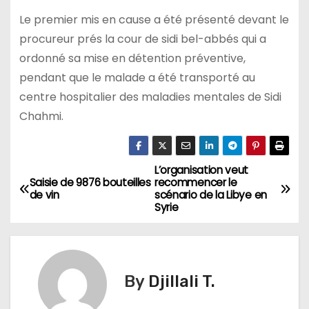
Le premier mis en cause a été présenté devant le
procureur prés la cour de sidi bel-abbés qui a
ordonné sa mise en détention préventive,
pendant que le malade a été transporté au
centre hospitalier des maladies mentales de Sidi
Chahmi.
L’organisation veut
N
Saisie de 9876 bouteilles
recommencer le
de vin
scénario de la Libye en
a
Syrie
v
i
By
Djillali T.
g