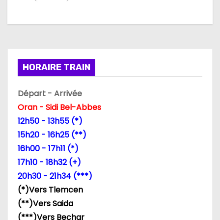
a
t
i
HORAIRE TRAIN
o
n
Départ - Arrivée
Oran - Sidi Bel-Abbes
d
12h50 - 13h55 (*)
e
15h20 - 16h25 (**)
16h00 - 17h11 (*)
l
17h10 - 18h32 (+)
’
20h30 - 21h34 (***)
(*)Vers Tlemcen
a
(**)Vers Saida
r
(***)Vers Bechar