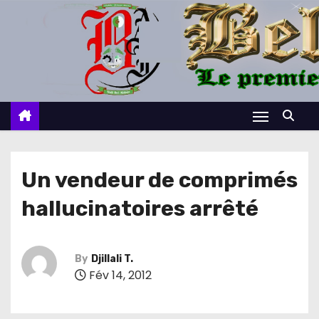
S
k
i
p
t
o
c
o
n
Un vendeur de comprimés
t
hallucinatoires arrêté
e
n
t
By
Djillali T.
Fév 14, 2012