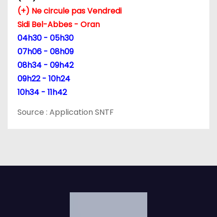
(+) Ne circule pas Vendredi
t
Sidi Bel-Abbes - Oran
i
04h30 - 05h30
07h06 - 08h09
c
08h34 - 09h42
l
09h22 - 10h24
10h34 - 11h42
e
Source : Application SNTF