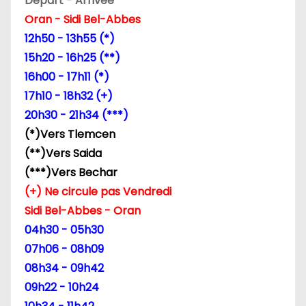
Départ - Arrivée
d
Oran - Sidi Bel-Abbes
12h50 - 13h55 (*)
e
15h20 - 16h25 (**)
l
16h00 - 17h11 (*)
17h10 - 18h32 (+)
’
20h30 - 21h34 (***)
a
(*)Vers Tlemcen
(**)Vers Saida
r
(***)Vers Bechar
t
(+) Ne circule pas Vendredi
Sidi Bel-Abbes - Oran
i
04h30 - 05h30
c
07h06 - 08h09
08h34 - 09h42
l
09h22 - 10h24
e