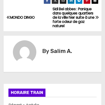
Sidi Bel abbes : Panique
N
dans quelques quartiers
MONDO DINGO
de la ville hier suite à une
a
forte odeur de gaz
naturel
v
i
g
By
Salim A.
a
t
i
o
HORAIRE TRAIN
n