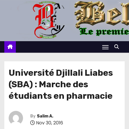
S
k
i
p
t
o
c
o
n
Université Djillali Liabes
t
(SBA) : Marche des
e
n
étudiants en pharmacie
t
By
Salim A.
Nov 30, 2016