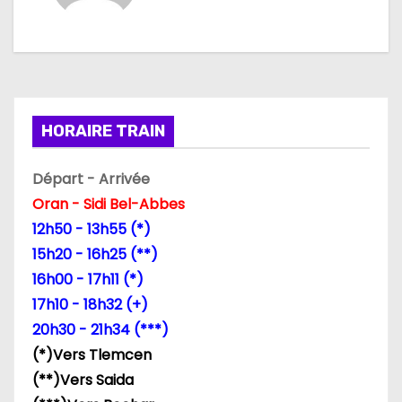
a
t
i
o
HORAIRE TRAIN
n
Départ - Arrivée
d
Oran - Sidi Bel-Abbes
12h50 - 13h55 (*)
e
15h20 - 16h25 (**)
l
16h00 - 17h11 (*)
17h10 - 18h32 (+)
’
20h30 - 21h34 (***)
a
(*)Vers Tlemcen
(**)Vers Saida
r