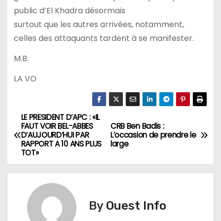
public d’El Khadra désormais
surtout que les autres arrivées, notamment,
celles des attaquants tardent à se manifester.
M.B.
LA VO
LE PRESIDENT D’APC : «IL
N
FAUT VOIR BEL-ABBES
CRB Ben Badis :
D’AUJOURD’HUI PAR
L’occasion de prendre le
a
RAPPORT A 10 ANS PLUS
large
TOT»
v
i
g
By
Ouest Info