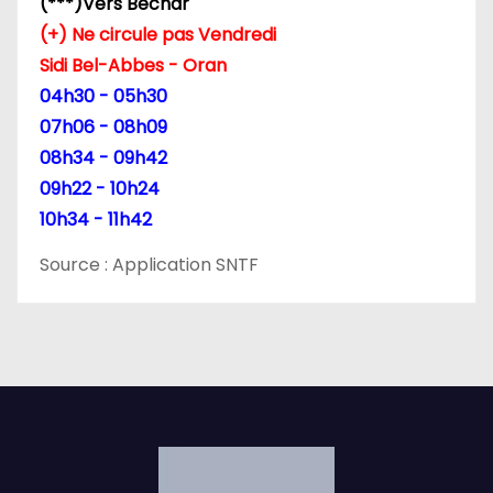
(***)Vers Bechar
t
(+) Ne circule pas Vendredi
Sidi Bel-Abbes - Oran
i
04h30 - 05h30
c
07h06 - 08h09
08h34 - 09h42
l
09h22 - 10h24
e
10h34 - 11h42
Source : Application SNTF