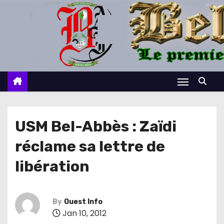
S
k
i
p
t
o
c
o
n
USM Bel-Abbès : Zaïdi
t
réclame sa lettre de
e
n
libération
t
By
Ouest Info
Jan 10, 2012