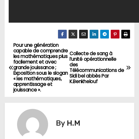
Pour une génération
N
capable de comprendre
Collecte de sang à
les mathématiques plus
a
l’unité opérationnelle
facilement et avec
des
grande jouissance ;
Télécommunications de
v
Exposition sous le slogan
Sidi bel abbès Par
« les mathématiques,
K.Benkhelouf
apprentissage et
i
jouissance ».
g
a
By
H.M
t