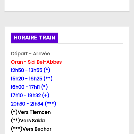
i
o
n
d
HORAIRE TRAIN
e
Départ - Arrivée
l
Oran - Sidi Bel-Abbes
12h50 - 13h55 (*)
’
15h20 - 16h25 (**)
a
16h00 - 17h11 (*)
17h10 - 18h32 (+)
r
20h30 - 21h34 (***)
t
(*)Vers Tlemcen
(**)Vers Saida
i
(***)Vers Bechar