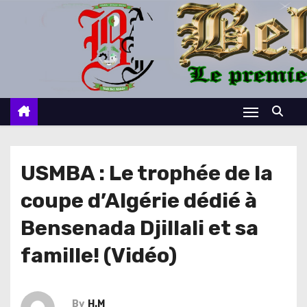
S
k
i
p
t
o
c
o
n
USMBA : Le trophée de la
t
coupe d’Algérie dédié à
e
n
Bensenada Djillali et sa
t
famille! (Vidéo)
By
H.M