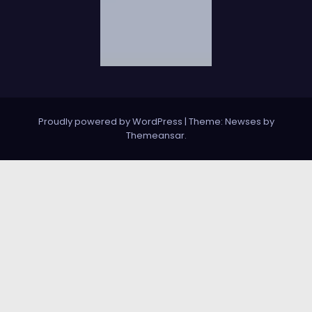
Proudly powered by WordPress
|
Theme: Newses by
Themeansar
.