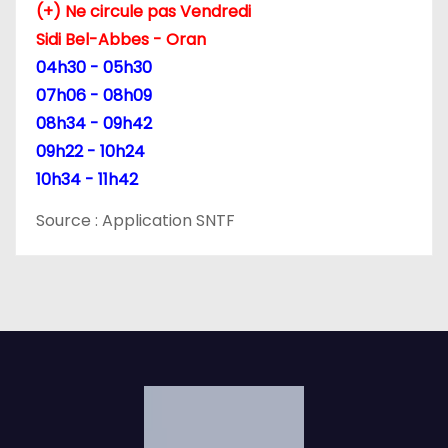
c
(+) Ne circule pas Vendredi
Sidi Bel-Abbes - Oran
l
04h30 - 05h30
e
07h06 - 08h09
08h34 - 09h42
09h22 - 10h24
10h34 - 11h42
Source : Application SNTF