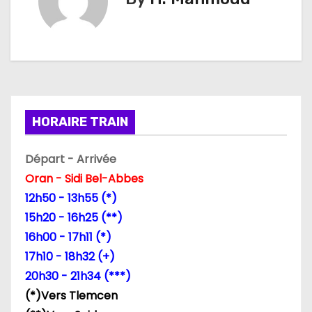
g
a
t
i
HORAIRE TRAIN
o
Départ - Arrivée
n
Oran - Sidi Bel-Abbes
d
12h50 - 13h55 (*)
15h20 - 16h25 (**)
e
16h00 - 17h11 (*)
l
17h10 - 18h32 (+)
20h30 - 21h34 (***)
’
(*)Vers Tlemcen