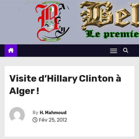
S
k
i
p
t
o
c
o
n
Visite d’Hillary Clinton à
t
Alger !
e
n
t
By
H. Mahmoud
Fév 25, 2012