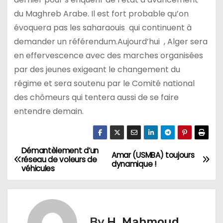
du Maghreb Arabe. Il est fort probable qu’on
évoquera pas les saharaouis qui continuent à
demander un référendum.Aujourd’hui , Alger sera
en effervescence avec des marches organisées
par des jeunes exigeant le changement du
régime et sera soutenu par le Comité national
des chômeurs qui tentera aussi de se faire
entendre demain.
Démantèlement d’un
N
Amar (USMBA) toujours
réseau de voleurs de
dynamique !
véhicules
a
v
i
By
H. Mahmoud