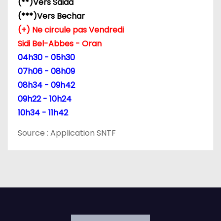
a
(**)Vers Saida
(***)Vers Bechar
r
(+) Ne circule pas Vendredi
t
Sidi Bel-Abbes - Oran
04h30 - 05h30
i
07h06 - 08h09
c
08h34 - 09h42
09h22 - 10h24
l
10h34 - 11h42
e
Source : Application SNTF