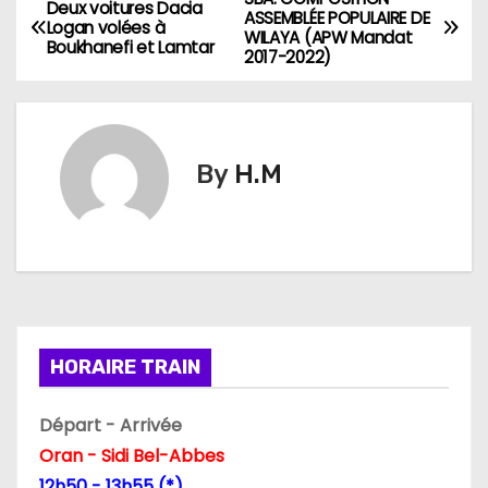
N
Deux voitures Dacia
ASSEMBLÉE POPULAIRE DE
Logan volées à
WILAYA (APW Mandat
a
Boukhanefi et Lamtar
2017-2022)
v
i
By
H.M
g
a
t
i
HORAIRE TRAIN
o
n
Départ - Arrivée
Oran - Sidi Bel-Abbes
d
12h50 - 13h55 (*)