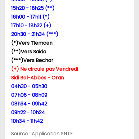
e
15h20 - 16h25 (**)
16h00 - 17h11 (*)
l
17h10 - 18h32 (+)
’
20h30 - 21h34 (***)
(*)Vers Tlemcen
a
(**)Vers Saida
r
(***)Vers Bechar
(+) Ne circule pas Vendredi
t
Sidi Bel-Abbes - Oran
i
04h30 - 05h30
07h06 - 08h09
c
08h34 - 09h42
l
09h22 - 10h24
10h34 - 11h42
e
Source : Application SNTF