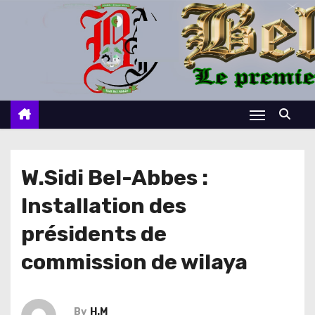
S
k
i
p
t
o
c
o
n
W.Sidi Bel-Abbes :
t
Installation des
e
n
présidents de
t
commission de wilaya
By
H.M