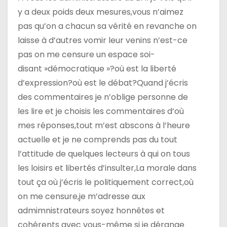
’
y a deux poids deux mesures,vous n’aimez
a
pas qu’on a chacun sa vérité en revanche on
laisse à d’autres vomir leur venins n’est-ce
r
pas on me censure un espace soi-
t
disant »démocratique »?où est la liberté
d’expression?où est le débat?Quand j’écris
i
des commentaires je n’oblige personne de
c
les lire et je choisis les commentaires d’où
mes réponses,tout m’est abscons à l’heure
l
actuelle et je ne comprends pas du tout
e
l’attitude de quelques lecteurs à qui on tous
les loisirs et libertés d’insulter,La morale dans
tout ça où j’écris le politiquement correct,où
on me censure,je m’adresse aux
admimnistrateurs soyez honnêtes et
cohérents avec vous-même si je dérange