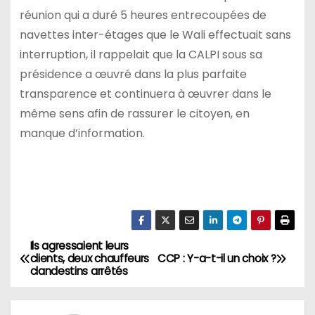
réunion qui a duré 5 heures entrecoupées de
navettes inter-étages que le Wali effectuait sans
interruption, il rappelait que la CALPI sous sa
présidence a œuvré dans la plus parfaite
transparence et continuera à œuvrer dans le
même sens afin de rassurer le citoyen, en
manque d’information.
Ils agressaient leurs
N
clients, deux chauffeurs
CCP : Y-a-t-il un choix ?
clandestins arrêtés
a
v