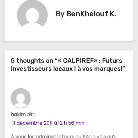
i
By
BenKhelouf K.
g
a
t
5 thoughts on “« CALPIREF» : Futurs
i
Investisseurs locaux ! à vos marques!”
o
n
d
e
hakim
dit :
11 décembre 2011 à 12 h 56 min
l
À vous les administrateurs du BAI je vois qu’il