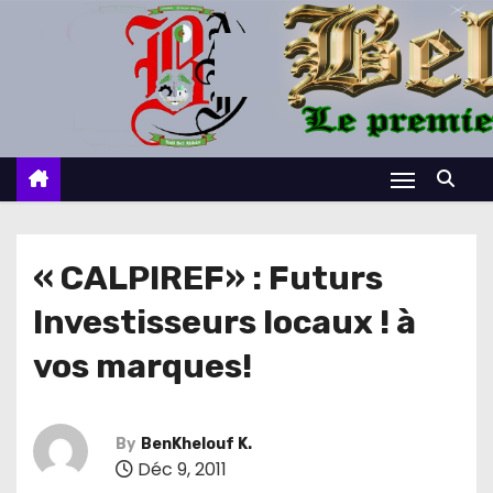
S
k
i
p
t
o
c
o
n
« CALPIREF» : Futurs
t
Investisseurs locaux ! à
e
n
vos marques!
t
By
BenKhelouf K.
Déc 9, 2011