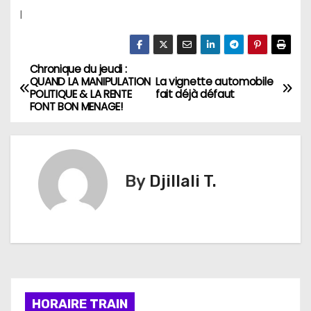
l
Chronique du jeudi :
N
QUAND LA MANIPULATION
La vignette automobile
POLITIQUE & LA RENTE
fait déjà défaut
a
FONT BON MENAGE!
v
i
By
Djillali T.
g
a
t
i
HORAIRE TRAIN
o