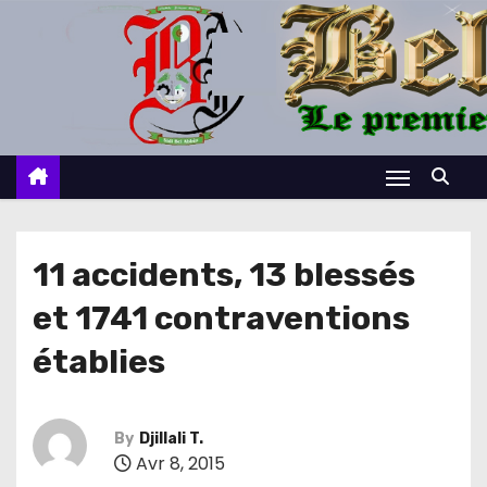
S
k
i
p
t
o
c
o
n
11 accidents, 13 blessés
t
et 1741 contraventions
e
n
établies
t
By
Djillali T.
Avr 8, 2015