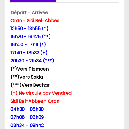
n
Départ - Arrivée
Oran - Sidi Bel-Abbes
d
12h50 - 13h55 (*)
e
15h20 - 16h25 (**)
16h00 - 17h11 (*)
l
17h10 - 18h32 (+)
’
20h30 - 21h34 (***)
(*)Vers Tlemcen
a
(**)Vers Saida
r
(***)Vers Bechar
(+) Ne circule pas Vendredi
t
Sidi Bel-Abbes - Oran
i
04h30 - 05h30
07h06 - 08h09
c
08h34 - 09h42