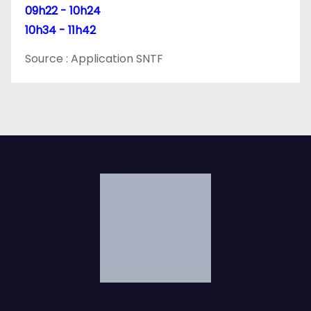
l
09h22 - 10h24
10h34 - 11h42
e
Source : Application SNTF