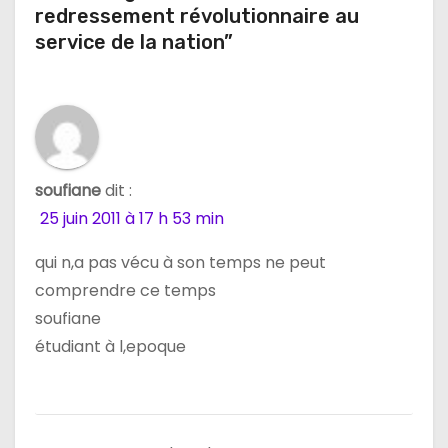
redressement révolutionnaire au
o
service de la nation”
n
d
e
soufiane
dit :
l
25 juin 2011 à 17 h 53 min
’
qui n,a pas vécu à son temps ne peut
a
comprendre ce temps
soufiane
r
étudiant à l,epoque
t
i