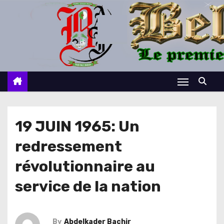
S
k
i
p
t
o
c
o
n
19 JUIN 1965: Un
t
redressement
e
n
révolutionnaire au
t
service de la nation
By
Abdelkader Bachir