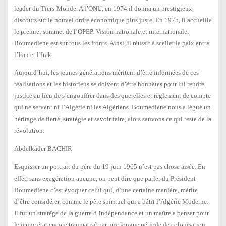
leader du Tiers-Monde. A l’ONU, en 1974 il donna un prestigieux
discours sur le nouvel ordre économique plus juste. En 1975, il accueille
le premier sommet de l’OPEP. Vision nationale et internationale.
Boumediene est sur tous les fronts. Ainsi, il réussit à sceller la paix entre
l’Iran et l’Irak.
Aujourd’hui, les jeunes générations méritent d’être informées de ces
réalisations et les historiens se doivent d’être honnêtes pour lui rendre
justice au lieu de s’engouffrer dans des querelles et règlement de compte
qui ne servent ni l’Algérie ni les Algériens. Boumediene nous a légué un
héritage de fierté, stratégie et savoir faire, alors sauvons ce qui reste de la
révolution.
Abdelkader BACHIR
Esquisser un portrait du père du 19 juin 1965 n’est pas chose aisée. En
effet, sans exagération aucune, on peut dire que parler du Président
Boumediene c’est évoquer celui qui, d’une certaine manière, mérite
d’être considérer, comme le père spirituel qui a bâtit l’Algérie Moderne.
Il fut un stratège de la guerre d’indépendance et un maître a penser pour
le jeune état encore traumatisé par une longue période de colonisation