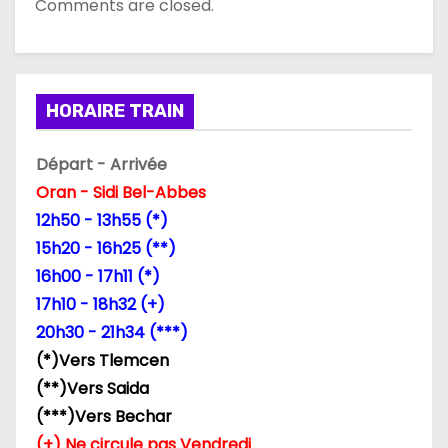
Comments are closed.
c
l
e
HORAIRE TRAIN
Départ - Arrivée
Oran - Sidi Bel-Abbes
12h50 - 13h55 (*)
15h20 - 16h25 (**)
16h00 - 17h11 (*)
17h10 - 18h32 (+)
20h30 - 21h34 (***)
(*)Vers Tlemcen
(**)Vers Saida
(***)Vers Bechar
(+) Ne circule pas Vendredi