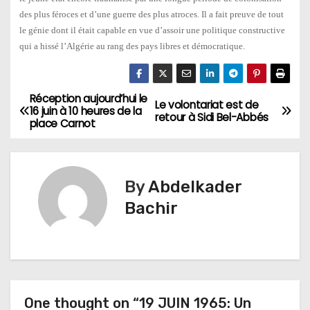
des plus féroces et d’une guerre des plus atroces. Il a fait preuve de tout
le génie dont il était capable en vue d’assoir une politique constructive
qui a hissé l’Algérie au rang des pays libres et démocratique.
Réception aujourd’hui le
N
Le volontariat est de
16 juin à 10 heures de la
retour à Sidi Bel-Abbés
place Carnot
a
v
By
Abdelkader
i
Bachir
g
a
t
One thought on “19 JUIN 1965: Un
i