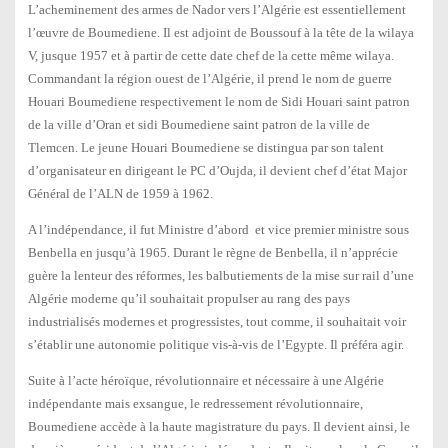
L’acheminement des armes de Nador vers l’Algérie est essentiellement
l’œuvre de Boumediene. Il est adjoint de Boussouf à la tête de la wilaya
V, jusque 1957 et à partir de cette date chef de la cette même wilaya.
Commandant la région ouest de l’Algérie, il prend le nom de guerre
Houari Boumediene respectivement le nom de Sidi Houari saint patron
de la ville d’Oran et sidi Boumediene saint patron de la ville de
Tlemcen. Le jeune Houari Boumediene se distingua par son talent
d’organisateur en dirigeant le PC d’Oujda, il devient chef d’état Major
Général de l’ALN de 1959 à 1962.
A l’indépendance, il fut Ministre d’abord et vice premier ministre sous
Benbella en jusqu’à 1965. Durant le règne de Benbella, il n’apprécie
guère la lenteur des réformes, les balbutiements de la mise sur rail d’une
Algérie moderne qu’il souhaitait propulser au rang des pays
industrialisés modernes et progressistes, tout comme, il souhaitait voir
s’établir une autonomie politique vis-à-vis de l’Egypte. Il préféra agir.
Suite à l’acte héroïque, révolutionnaire et nécessaire à une Algérie
indépendante mais exsangue, le redressement révolutionnaire,
Boumediene accède à la haute magistrature du pays. Il devient ainsi, le