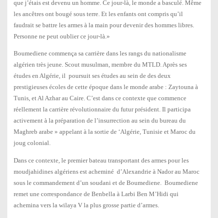
que j’étais est devenu un homme. Ce jour-là, le monde a basculé. Même
les ancêtres ont bougé sous terre. Et les enfants ont compris qu’il
faudrait se battre les armes à la main pour devenir des hommes libres.
Personne ne peut oublier ce jour-là.»
Boumediene commença sa carrière dans les rangs du nationalisme
algérien très jeune. Scout musulman, membre du MTLD. Après ses
études en Algérie, il poursuit ses études au sein de des deux
prestigieuses écoles de cette époque dans le monde arabe : Zaytouna à
Tunis, et Al Azhar au Caire. C’est dans ce contexte que commence
réellement la carrière révolutionnaire du futur président. Il participa
activement à la préparation de l’insurrection au sein du bureau du
Maghreb arabe » appelant à la sortie de ‘Algérie, Tunisie et Maroc du
joug colonial.
Dans ce contexte, le premier bateau transportant des armes pour les
moudjahidines algériens est acheminé d’Alexandrie à Nador au Maroc
sous le commandement d’un soudani et de Boumediene. Boumediene
remet une correspondance de Benbella à Larbi Ben M’Hidi qui
achemina vers la wilaya V la plus grosse partie d’armes.