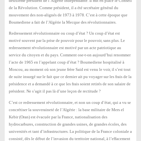
deuxième président de l’Algérie indépendante. Il mit en place le Conseil
de la Révolution. Comme président, il a été secrétaire général du
mouvement des non-alignés de 1973 à 1978. C’est à cette époque que
Boumediene a fait de l’Algérie la Mecque des révolutionnaires.
Redressement révolutionnaire ou coup d’état ? Un coup d’état est
motivé souvent par la prise de pouvoir pour le pouvoir, sans plus. Le
redressement révolutionnaire est motivé par un acte patriotique au
service du citoyen et du pays. Comment ose-t-on aujourd’hui renommer
l’acte de 1965 en l’appelant coup d’état ? Boumediene hospitalisé à
Moscou, au moment où son jeune frère Said est venu le voir, il s’est tout
de suite insurgé sur le fait que ce dernier ait pu voyager sur les frais de la
présidence et a demandé à ce que les frais soient retirés de son salaire de
président. Ne s’agit il pas là d’une leçon de rectitude ?
C’est ce redressement révolutionnaire, et non un coup d’état, qui a vu se
concrétiser la souveraineté de l’Algérie : la base militaire de Mers el
Kebir (Oran) est évacuée par la France, nationalisation des
hydrocarbures, construction de grandes usines, de grandes écoles, des
universités et tant d’infrastructures. La politique de la France coloniale a
consisté, dès le début de l’invasion du territoire national, à l’effacement