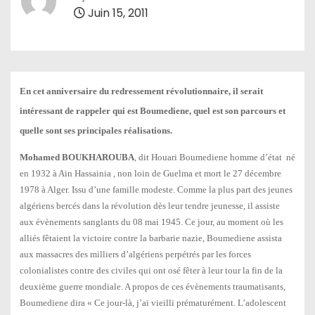
Juin 15, 2011
En cet anniversaire du redressement révolutionnaire, il serait
intéressant de rappeler qui est Boumediene, quel est son parcours et
quelle sont ses principales réalisations.
Mohamed BOUKHAROUBA
, dit Houari Boumediene homme d’état né
en 1932 à Ain Hassainia , non loin de Guelma et mort le 27 décembre
1978 à Alger. Issu d’une famille modeste. Comme la plus part des jeunes
algériens bercés dans la révolution dès leur tendre jeunesse, il assiste
aux évènements sanglants du 08 mai 1945. Ce jour, au moment où les
alliés fêtaient la victoire contre la barbarie nazie, Boumediene assista
aux massacres des milliers d’algériens perpétrés par les forces
colonialistes contre des civiles qui ont osé fêter à leur tour la fin de la
deuxième guerre mondiale. A propos de ces évènements traumatisants,
Boumediene dira « Ce jour-là, j’ai vieilli prématurément. L’adolescent