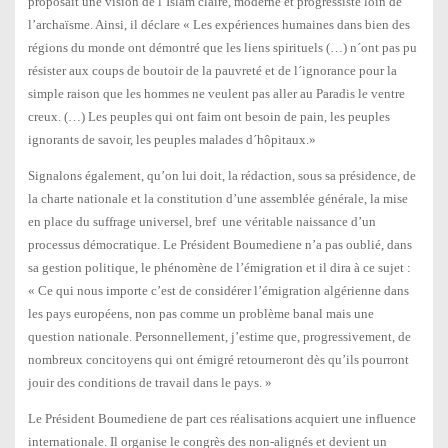
proposait une vision de l’Islam claire, moderne et progressiste loin de
l’archaïsme. Ainsi, il déclare « Les expériences humaines dans bien des
régions du monde ont démontré que les liens spirituels (…) n´ont pas pu
résister aux coups de boutoir de la pauvreté et de l´ignorance pour la
simple raison que les hommes ne veulent pas aller au Paradis le ventre
creux. (…) Les peuples qui ont faim ont besoin de pain, les peuples
ignorants de savoir, les peuples malades d´hôpitaux.»
Signalons également, qu’on lui doit, la rédaction, sous sa présidence, de
la charte nationale et la constitution d’une assemblée générale, la mise
en place du suffrage universel, bref une véritable naissance d’un
processus démocratique. Le Président Boumediene n’a pas oublié, dans
sa gestion politique, le phénomène de l’émigration et il dira à ce sujet :
« Ce qui nous importe c’est de considérer l’émigration algérienne dans
les pays européens, non pas comme un problème banal mais une
question nationale. Personnellement, j’estime que, progressivement, de
nombreux concitoyens qui ont émigré retourneront dès qu’ils pourront
jouir des conditions de travail dans le pays. »
Le Président Boumediene de part ces réalisations acquiert une influence
internationale. Il organise le congrès des non-alignés et devient un