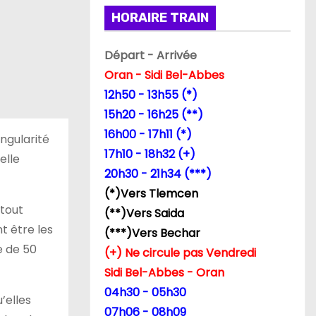
HORAIRE TRAIN
Départ - Arrivée
Oran - Sidi Bel-Abbes
12h50 - 13h55 (*)
15h20 - 16h25 (**)
16h00 - 17h11 (*)
ngularité
17h10 - 18h32 (+)
elle
20h30 - 21h34 (***)
(*)Vers Tlemcen
rtout
(**)Vers Saida
nt être les
(***)Vers Bechar
e de 50
(+) Ne circule pas Vendredi
Sidi Bel-Abbes - Oran
04h30 - 05h30
’elles
07h06 - 08h09