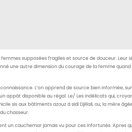
, femmes supposées fragiles et source de douceur. Leur si
donné une autre dimension du courage de la femme quand 
e connaissance. L’on apprend de source bien informée, su
d’un appât disponible au régal. Le/ Les indélicats qui, croya
le sis aux bâtiments azouz à sidi Djillali, ou, la mère âgé
du chasseur.
nnent un cauchemar jamais vu pour ces infortunés. Apres qu