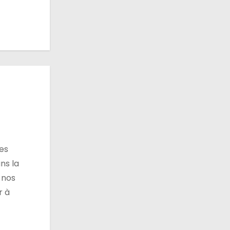
ces
ns la
 nos
r à