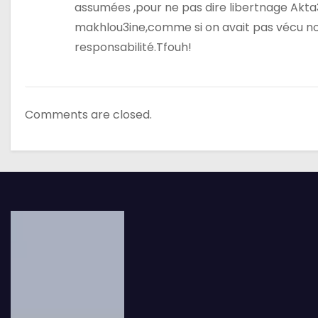
assumées ,pour ne pas dire libertnage Akta
r
makhlou3ine,comme si on avait pas vécu not
responsabilité.Tfouh!
t
i
c
Comments are closed.
l
e