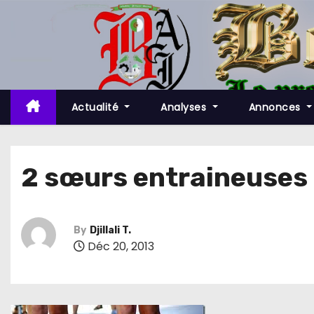
S
k
i
p
t
o
Actualité
Analyses
Annonces
c
o
n
2 sœurs entraineuses 
t
e
n
By
Djillali T.
t
Déc 20, 2013