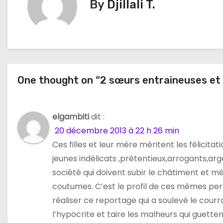
By
Djillali T.
g
a
t
i
One thought on “2 sœurs entraineuses et 
o
n
elgambiti
dit :
20 décembre 2013 à 22 h 26 min
d
Ces filles et leur mère méritent les félici
e
jeunes indélicats ,prétentieux,arrogants,arge
société qui doivent subir le châtiment et 
l
coutumes. C’est le profil de ces mêmes per
’
réaliser ce reportage qui a soulevé le courr
l’hypocrite et taire les malheurs qui guetten
a