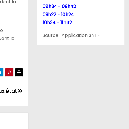
adent la
08h34 - 09h42
09h22 - 10h24
10h34 - 11h42
ne
Source : Application SNTF
vant le
ux état