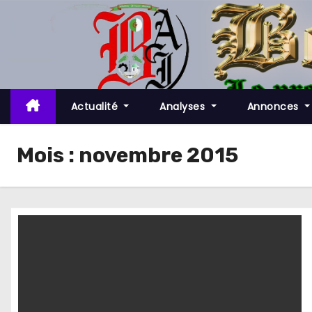
S
k
i
p
t
o
Actualité
Analyses
Annonces
c
o
Mois :
novembre 2015
n
t
e
n
t