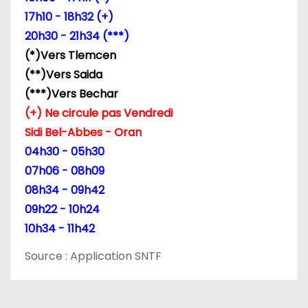
l
17h10 - 18h32 (+)
20h30 - 21h34 (***)
’
(*)Vers Tlemcen
a
(**)Vers Saida
(***)Vers Bechar
r
(+) Ne circule pas Vendredi
t
Sidi Bel-Abbes - Oran
04h30 - 05h30
i
07h06 - 08h09
c
08h34 - 09h42
09h22 - 10h24
l
10h34 - 11h42
e
Source : Application SNTF