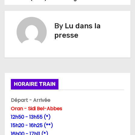
a
v
By
Lu dans la
i
presse
g
a
t
i
HORAIRE TRAIN
o
Départ - Arrivée
n
Oran - Sidi Bel-Abbes
d
12h50 - 13h55 (*)
15h20 - 16h25 (**)
e
16h00 - 17h11 (*)