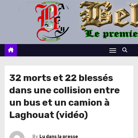
S
k
i
p
t
o
c
o
n
32 morts et 22 blessés
t
dans une collision entre
e
n
un bus et un camion à
t
Laghouat (vidéo)
By
Lu dans la presse