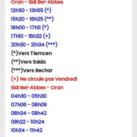
n
Oran - Sidi Bel-Abbes
12h50 - 13h55 (*)
d
15h20 - 16h25 (**)
e
16h00 - 17h11 (*)
17h10 - 18h32 (+)
l
20h30 - 21h34 (***)
’
(*)Vers Tlemcen
(**)Vers Saida
a
(***)Vers Bechar
r
(+) Ne circule pas Vendredi
Sidi Bel-Abbes - Oran
t
04h30 - 05h30
i
07h06 - 08h09
08h34 - 09h42
c
09h22 - 10h24
l
10h34 - 11h42