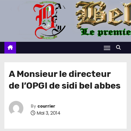
S
k
i
p
t
o
c
o
n
A Monsieur le directeur
t
de l’OPGI de sidi bel abbes
e
n
t
By
courrier
Mai 3, 2014