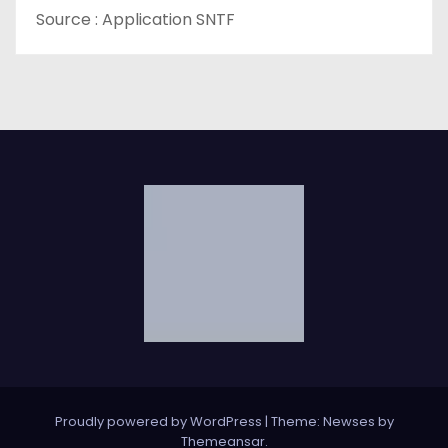
e
Source : Application SNTF
Proudly powered by WordPress
|
Theme: Newses by
Themeansar
.