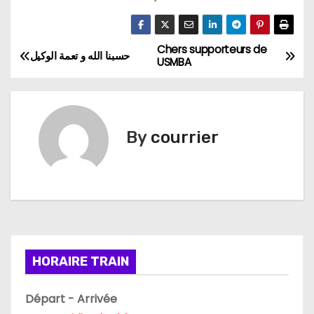
Chers supporteurs de
N
حسبنا الله و تعمة الوكيل
USMBA
a
v
By
courrier
i
g
a
t
i
HORAIRE TRAIN
o
Départ - Arrivée