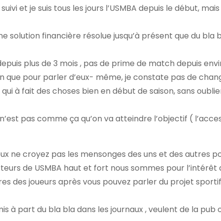
suivi et je suis tous les jours l’USMBA depuis le début, mais 
 solution financière résolue jusqu’à présent que du bla bl
 depuis plus de 3 mois , pas de prime de match depuis envi
rien que pour parler d’eux- même, je constate pas de ch
li qui à fait des choses bien en début de saison, sans oublie
’est pas comme ça qu’on va atteindre l’objectif ( l’acce
eux ne croyez pas les mensonges des uns et des autres po
rteurs de USMBA haut et fort nous sommes pour l’intérêt 
res des joueurs après vous pouvez parler du projet sportif
 à part du bla bla dans les journaux , veulent de la pub 