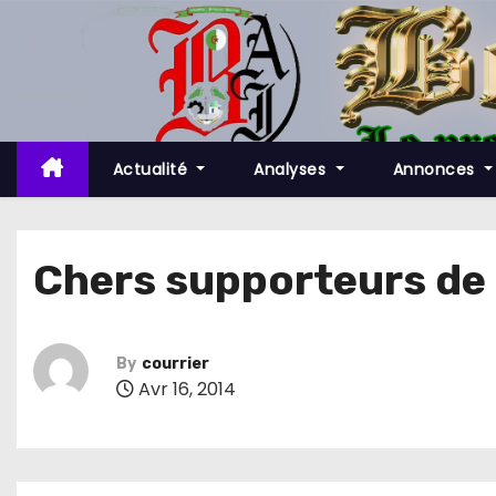
S
k
i
p
t
o
Actualité
Analyses
Annonces
c
o
n
Chers supporteurs d
t
e
n
By
courrier
t
Avr 16, 2014