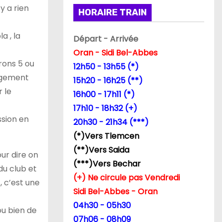
y a rien
HORAIRE TRAIN
a , la
Départ - Arrivée
Oran - Sidi Bel-Abbes
rons 5 ou
12h50 - 13h55 (*)
angement
15h20 - 16h25 (**)
r le
16h00 - 17h11 (*)
17h10 - 18h32 (+)
ssion en
20h30 - 21h34 (***)
(*)Vers Tlemcen
(**)Vers Saida
ur dire on
(***)Vers Bechar
du club et
(+) Ne circule pas Vendredi
, c’est une
Sidi Bel-Abbes - Oran
04h30 - 05h30
ou bien de
07h06 - 08h09