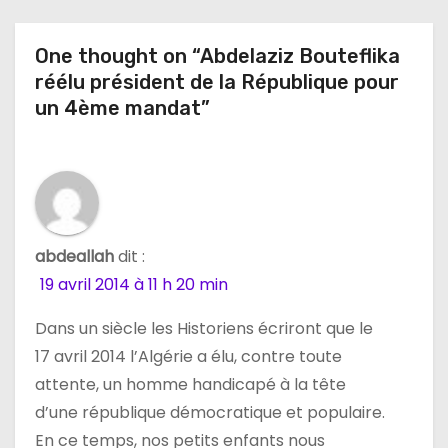
i
One thought on “Abdelaziz Bouteflika
o
réélu président de la République pour
n
un 4ème mandat”
d
e
l
abdeallah
dit :
’
19 avril 2014 à 11 h 20 min
a
Dans un siècle les Historiens écriront que le
17 avril 2014 l’Algérie a élu, contre toute
r
attente, un homme handicapé à la tête
t
d’une république démocratique et populaire.
En ce temps, nos petits enfants nous