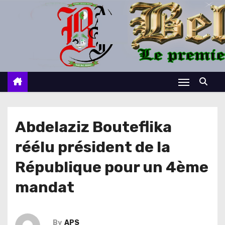
S
k
i
p
t
o
c
o
n
Abdelaziz Bouteflika
t
réélu président de la
e
n
République pour un 4ème
t
mandat
By
APS