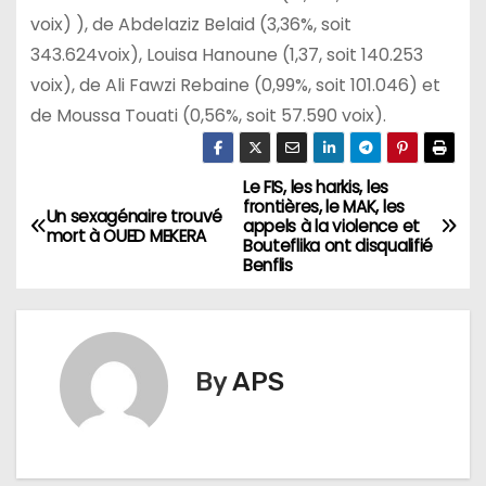
voix) ), de Abdelaziz Belaid (3,36%, soit
343.624voix), Louisa Hanoune (1,37, soit 140.253
voix), de Ali Fawzi Rebaine (0,99%, soit 101.046) et
de Moussa Touati (0,56%, soit 57.590 voix).
Le FIS, les harkis, les
N
frontières, le MAK, les
Un sexagénaire trouvé
appels à la violence et
a
mort à OUED MEKERA
Bouteflika ont disqualifié
Benflis
v
i
g
By
APS
a
t