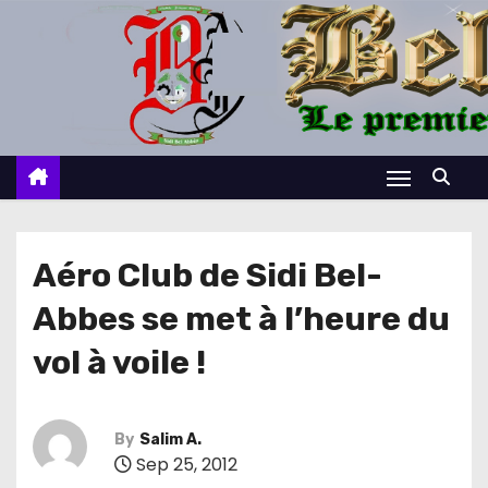
S
k
i
p
t
o
c
o
n
Aéro Club de Sidi Bel-
t
Abbes se met à l’heure du
e
n
vol à voile !
t
By
Salim A.
Sep 25, 2012