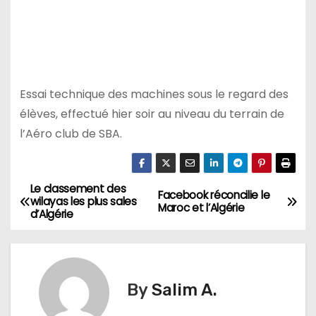
Essai technique des machines sous le regard des
élèves, effectué hier soir au niveau du terrain de
l’Aéro club de SBA.
Le classement des
N
Facebook réconcilie le
wilayas les plus sales
Maroc et l’Algérie
d’Algérie
a
v
i
By
Salim A.
g