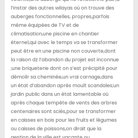
r
l’instar des autres wilayas où on trouve des
t
auberges fonctionnelles, propres,parfois
même équipées de TV et de
i
climatisation,une piscine en chantier
c
éternel,qui avec le temps va se transformer
peut être en une piscine non couverte,dont
l
la raison dz l’abandon du projet est inconnue
e
;une briqueterie dont on s’est précipité pour
démolir sa cheminée,un vrai carnage,dans
un état d’abandon après moult scandales;un
jardin public dans un état lamentable où
après chaque tempête de vents des arbres
centenaires sont sciés,pour se transformer
en caisses en bois pour les fruits et légumes
ou caisses de poissons,on dirait que la
gestion de la ville est vacante ou