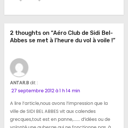
a
t
2 thoughts on “Aéro Club de Sidi Bel-
i
Abbes se met à l’heure du vol à voile !”
o
n
d
e
ANTAR.B
dit :
27 septembre 2012 à 1 h 14 min
l
A lire l’article,nous avons l’impression que la
’
ville de SIDI BEL ABBES vit aux calendes
a
grecques,tout est en panne,…….. d’idées ou de
volonté,une auberge qui ne fonctionne pas ,à