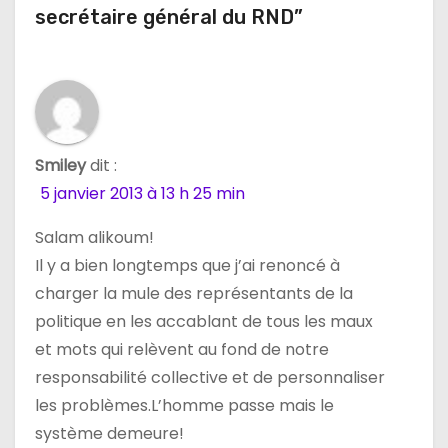
o
secrétaire général du RND”
n
d
e
Smiley
dit :
l
5 janvier 2013 à 13 h 25 min
’
Salam alikoum!
a
Il y a bien longtemps que j’ai renoncé à
charger la mule des représentants de la
r
politique en les accablant de tous les maux
t
et mots qui relèvent au fond de notre
responsabilité collective et de personnaliser
i
les problèmes.L’homme passe mais le
c
système demeure!