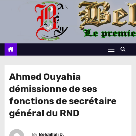
S
k
i
p
t
o
c
o
n
Ahmed Ouyahia
t
démissionne de ses
e
n
fonctions de secrétaire
t
général du RND
By
Beldjillali D.