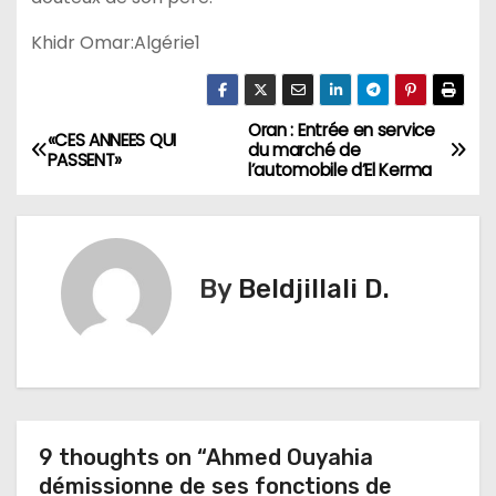
Khidr Omar:Algérie1
Oran : Entrée en service
N
«CES ANNEES QUI
du marché de
PASSENT»
l’automobile d’El Kerma
a
v
i
By
Beldjillali D.
g
a
t
9 thoughts on “Ahmed Ouyahia
i
démissionne de ses fonctions de