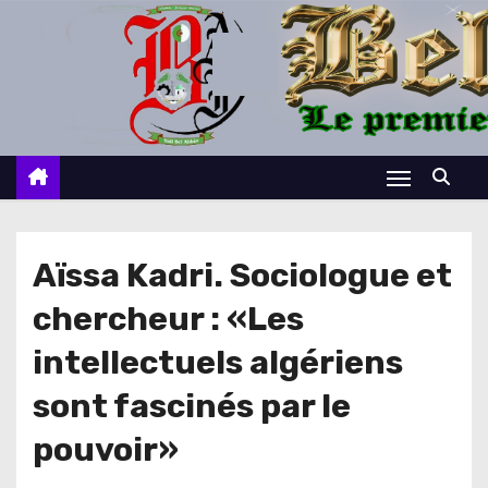
S
k
i
p
t
o
c
o
n
Aïssa Kadri. Sociologue et
t
chercheur : «Les
e
n
intellectuels algériens
t
sont fascinés par le
pouvoir»