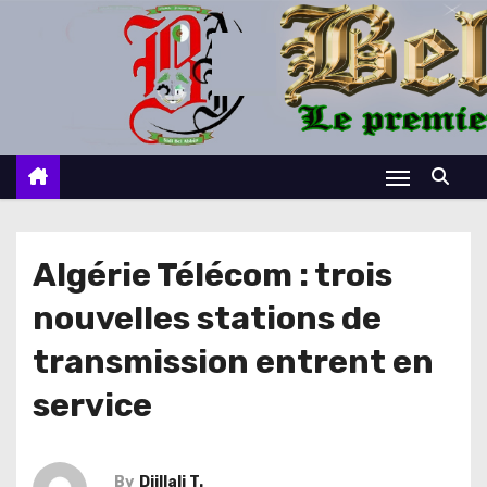
S
k
i
p
t
o
c
o
n
Algérie Télécom : trois
t
nouvelles stations de
e
n
transmission entrent en
t
service
By
Djillali T.