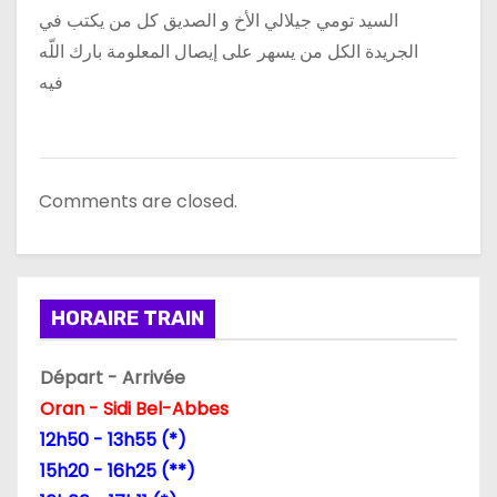
السيد تومي جيلالي الأخ و الصديق كل من يكتب في
r
الجريدة الكل من يسهر على إيصال المعلومة بارك اللّه
t
فيه
i
c
Comments are closed.
l
e
HORAIRE TRAIN
Départ - Arrivée
Oran - Sidi Bel-Abbes
12h50 - 13h55 (*)
15h20 - 16h25 (**)