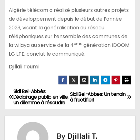
Algérie télécom a réalisé plusieurs autres projets
de développement depuis le début de l’année
2023, visant la généralisation du réseau
téléphoniques sur l’ensemble des communes de
ème
la wilaya au service de la 4
génération IDOOM
LG LTE, conclut le communiqué.
Djillali Toumi
Sidi Bel-Abbès:
N
Sidi Bel-Abbes: Un terrain
L’éclairage public en ville,
à fructifier!
un dilemme à résoudre
a
v
i
By
Djillali T.