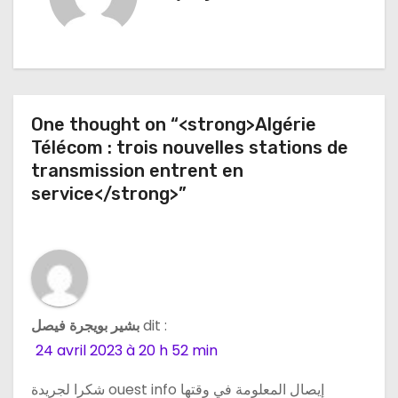
g
a
t
One thought on “<strong>Algérie
i
Télécom : trois nouvelles stations de
o
transmission entrent en
service</strong>”
n
d
e
l
بشير بويجرة فيصل
dit :
24 avril 2023 à 20 h 52 min
’
a
شكرا لجريدة ouest info إيصال المعلومة في وقتها