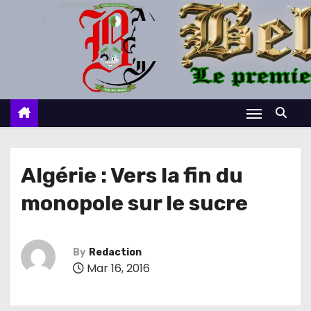
S
k
i
p
t
o
c
o
n
Algérie : Vers la fin du
t
monopole sur le sucre
e
n
t
By
Redaction
Mar 16, 2016