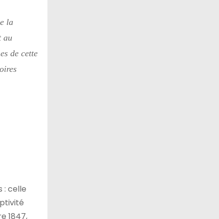
e la
t au
es de cette
oires
 : celle
ptivité
e 1847,