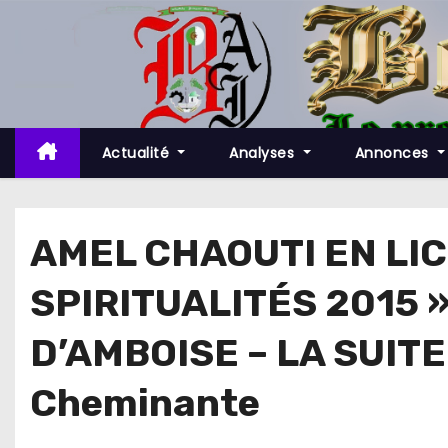
S
k
i
p
t
o
Actualité
Analyses
Annonces
c
o
n
AMEL CHAOUTI EN LIC
t
SPIRITUALITÉS 2015 
e
n
D’AMBOISE – LA SUITE
t
Cheminante