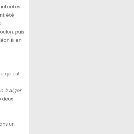
autorités
ent été
a
oulon, puis
éon III en
e qui est
e à Alger
s deux
dans un