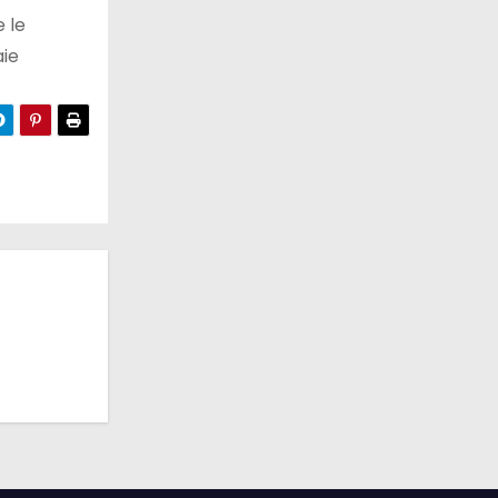
 le
aie