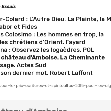
 Essais
-Colard : L’Autre Dieu. La Plainte, la
Labor et Fides
s Colosimo : Les hommes en trop, la
es chrétiens d’Orient. Fayard
na : Observez les logaèdres. POL
u château d’Amboise. La Cheminante
visage. Actes Sud
t son dernier mot. Robert Laffont
ur-le-prix-ecritures-et-spiritualtes-2015-pour-les-al