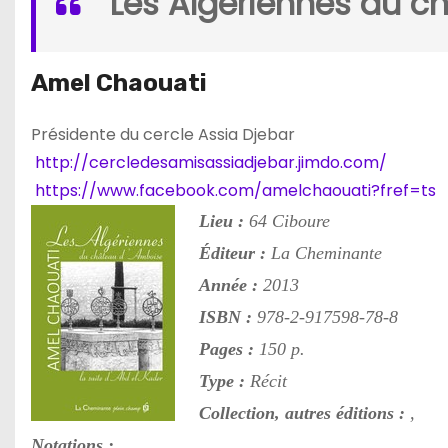
Les Algériennes du 
Amel Chaouati
Présidente du cercle Assia Djebar
http://
cercledesamisassiadjebar.
jimdo.com/
https://www.facebook.com/
amelchaouati?fref=ts
Lieu :
64 Ciboure
Éditeur :
La Cheminante
Année :
2013
ISBN :
978-2-917598-78-8
Pages :
150 p.
Type :
Récit
Collection, autres éditions :
,
Notations :