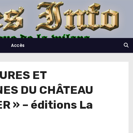
Accès
TURES ET
NNES DU CHÂTEAU
 » – éditions La