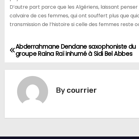
D’autre part parce que les Algériens, laissant penser
calvaire de ces femmes, qui ont souffert plus que quico
transmission de l’histoire si celle des femmes reste o
Abderrahmane Dendane saxophoniste du
N
groupe Raïna Raï inhumé à Sidi Bel Abbes
a
v
i
By
courrier
g
a
t