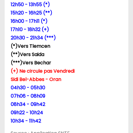
l
12h50 - 13h55 (*)
’
15h20 - 16h25 (**)
16h00 - 17h11 (*)
a
17h10 - 18h32 (+)
r
20h30 - 21h34 (***)
(*)Vers Tlemcen
t
(**)Vers Saida
i
(***)Vers Bechar
(+) Ne circule pas Vendredi
c
Sidi Bel-Abbes - Oran
l
04h30 - 05h30
07h06 - 08h09
e
08h34 - 09h42
09h22 - 10h24
10h34 - 11h42