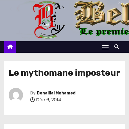
S
k
i
p
t
o
c
o
n
Le mythomane imposteur
t
e
n
By
Benalllal Mohamed
Déc 6, 2014
t