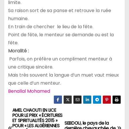
limite.
Sa raison sort de sa panse et retrouve la ruée
humaine.
En train de chercher le lieu de la fête.
Point de fête, le menteur se demande ou est la
fête.
Moralité :
Parfois, on préfère un compliment menteur à
une critique sincère.
Mais très souvent la langue d’un muet vaut mieux
que celle d’un menteur.
Benallal Mohamed
AMEL CHAOUTI EN LICE
N
POUR LE PRIX « ÉCRITURES
ET SPIRITUALITÉS 2015 »
a
SEBDOU, le pays de la
POUR « LES ALGÉRIENNES
dernière chevauchée de