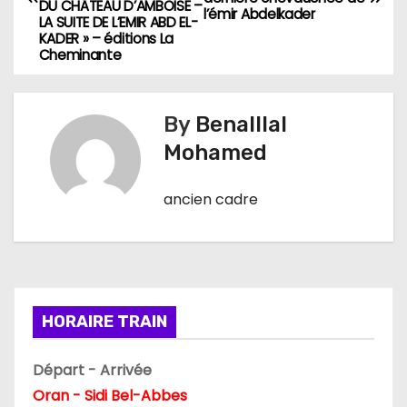
DU CHÂTEAU D’AMBOISE –
l’émir Abdelkader
v
LA SUITE DE L’EMIR ABD EL-
KADER » – éditions La
Cheminante
i
g
By
Benalllal
a
Mohamed
t
ancien cadre
i
o
n
HORAIRE TRAIN
d
e
Départ - Arrivée
Oran - Sidi Bel-Abbes