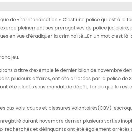
e de « territorialisation ». C’est une police qui est à la fo
e exerce pleinement ses prérogatives de police judiciaire, 
s en vue d’éradiquer la criminalité….En un mot c’est là l
ranc jeu.
citons a titre d’exemple le dernier bilan de novembre dern
s plusieurs affaires, ont été arrêtées par la police de S
s ont été placés sous mandat de dépôt, tandis que le reste
iées aux vols, coups et blessures volontaires(CBV), escroqu
nregistré durant novembre dernier plusieurs sorties inop
eux recherchés et délinquants ont été également arrêtés 