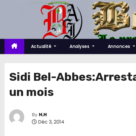
S
k
i
p
t
o
Actualité
Analyses
Annonces
c
o
n
Sidi Bel-Abbes:Arrest
t
un mois
e
n
t
By
M.M
Déc 3, 2014