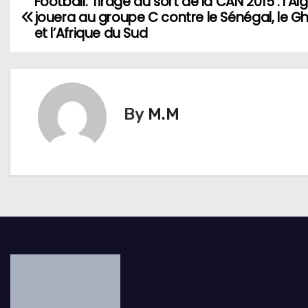
Football: Tirage au sort de la CAN 2015 : l’Alg
N
jouera au groupe C contre le Sénégal, le 
a
et l’Afrique du Sud
v
i
By
M.M
g
a
t
i
o
n
d