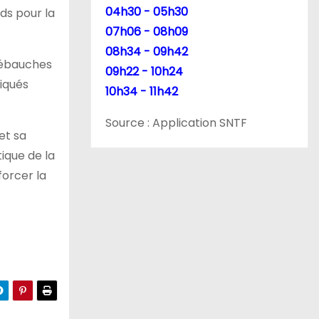
04h30 - 05h30
ds pour la
07h06 - 08h09
08h34 - 09h42
 débauches
09h22 - 10h24
liqués
10h34 - 11h42
Source : Application SNTF
et sa
tique de la
forcer la