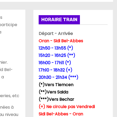
is
HORAIRE TRAIN
participe
a
Départ - Arrivée
Oran - Sidi Bel-Abbes
12h50 - 13h55 (*)
15h20 - 16h25 (**)
ier.
16h00 - 17h11 (*)
id Bel-
17h10 - 18h32 (+)
 a
20h30 - 21h34 (***)
(*)Vers Tlemcen
(**)Vers Saida
eries, etc
(***)Vers Bechar
(+) Ne circule pas Vendredi
inées à
Sidi Bel-Abbes - Oran
au niveau