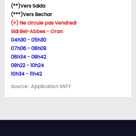
(**)Vers Saida
a
(***)Vers Bechar
r
(+) Ne circule pas Vendredi
Sidi Bel-Abbes - Oran
t
04h30 - 05h30
i
07h06 - 08h09
08h34 - 09h42
c
09h22 - 10h24
l
10h34 - 11h42
e
Source : Application SNTF