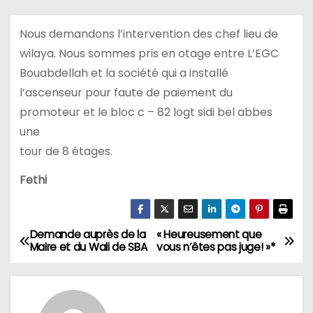
Nous demandons l’intervention des chef lieu de
wilaya. Nous sommes pris en otage entre L’EGC
Bouabdellah et la société qui a installé
l’ascenseur pour faute de paiement du
promoteur et le bloc c – 82 logt sidi bel abbes
une
tour de 8 étages.
Fethi
Demande auprès de la
« Heureusement que
N
Maire et du Wali de SBA
vous n’êtes pas juge! »*
a
v