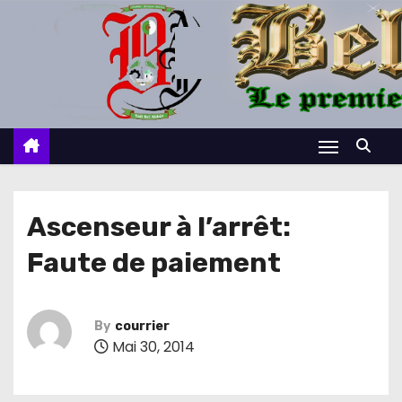
S
k
i
p
t
o
c
o
n
Ascenseur à l’arrêt:
t
Faute de paiement
e
n
t
By
courrier
Mai 30, 2014