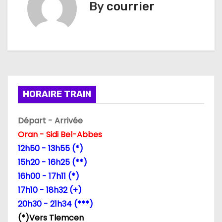
By
courrier
i
g
a
t
i
HORAIRE TRAIN
o
Départ - Arrivée
n
Oran - Sidi Bel-Abbes
12h50 - 13h55 (*)
d
15h20 - 16h25 (**)
e
16h00 - 17h11 (*)
17h10 - 18h32 (+)
l
20h30 - 21h34 (***)
’
(*)Vers Tlemcen