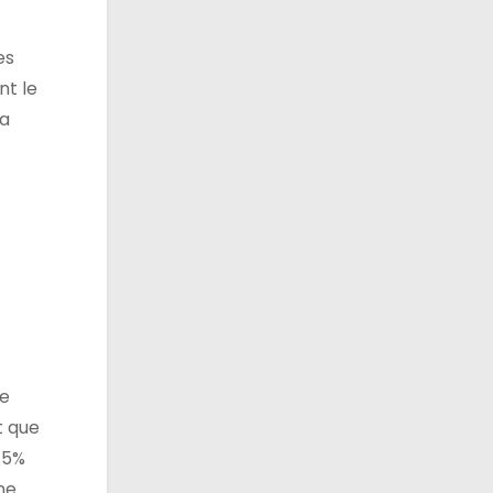
es
nt le
.a
ne
t que
C 5%
 ne