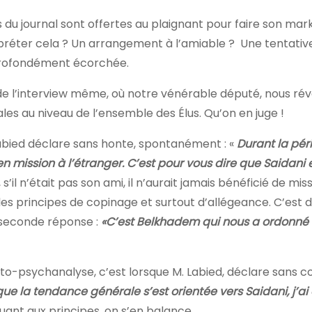
es du journal sont offertes au plaignant pour faire son mar
rpréter cela ? Un arrangement à l’amiable ?
Une tentativ
 profondément écorchée.
de l’interview même, où notre vénérable député, nous rév
les au niveau de l’ensemble des Élus. Qu’on en juge !
Labied déclare sans honte, spontanément : «
Durant la péri
s en mission à l’étranger. C’est pour vous dire que Saidani
s’il n’était pas son ami, il n’aurait jamais bénéficié de miss
les principes de copinage et surtout d’allégeance. C’est d’
 seconde réponse :
«C’est Belkhadem qui nous a ordonné 
to-psychanalyse, c’est lorsque M. Labied, déclare sans co
que la tendance générale s’est orientée vers Saidani, j’ai
uant aux principes, on s’en balance.