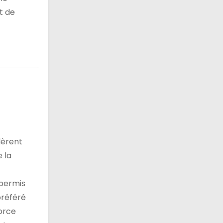
et de
dèrent
e la
 permis
préféré
force