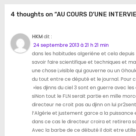
t
4 thoughts on “AU COURS D’UNE INTERVI
i
o
HKM
dit :
n
24 septembre 2013 à 21 h 21 min
d
dans les habitudes algeriéne et cela depuis 
savoir faire scientifique et techniques et m
e
une chose i,visible qui gouverne ou un Ghoul
l
du tout entre ce député et le journal. Pour ca
»les djinns du ciel 3 sont en guerre avec les
’
siNon tout le FLN serait partie en mille morce
a
directeur ne croit pas au djinn on lui pr2sen
l’Algérie et justement garce a la puissance e
r
dans ce cas le directeur croira et retirera sa
t
Avec la barbe de ce débuté il doit etre util