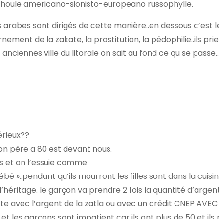
e ghoule americano-sionisto-europeano russophylle.
 arabes sont dirigés de cette manière..en dessous c’est l
urnement de la zakate, la prostitution, la pédophilie..ils prie
es anciennes ville du litorale on sait au fond ce qu se passe.
sérieux??
on père a 80 est devant nous.
es et on l’essuie comme
é »..pendant qu’ils mourront les filles sont dans la cuisi
’héritage. le garçon va prendre 2 fois la quantité d’argen
struite avec l’argent de la zatla ou avec un crédit CNEP AVE
r et les garçons sont impatient car ils ont plus de 50 et ils