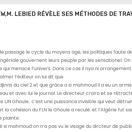
EW,M. LEBIED RÉVÈLE SES MÉTHODES DE TRAV
le passage le cycle du moyens age, les politiques faute d
angériale gouvernent leurs peuple par les sensationel. On
e qui menace l’univers. Dans ce cas il nya ni arrangement 
lmer l’éditeur on lui dit que
 djinns du ciel 2 et que grâce a si mahmoud il a eu un armis
au et avec lui le journal. Le directeur croira et se rétracte.
te UN Ghoule.. c’est une puissance invisible qui veut détrui
t la cohésion du FLN le Ghoule a reculé. et l’Algérie fut sa
 plainte.
isé si mahmoud on n’a pas vu le visage du dircteur de publi