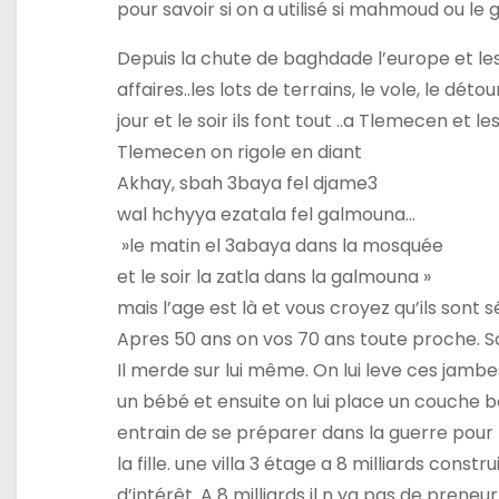
pour savoir si on a utilisé si mahmoud ou l
i
Depuis la chute de baghdade l’europe et les
c
affaires..les lots de terrains, le vole, le déto
l
jour et le soir ils font tout ..a Tlemecen et l
Tlemecen on rigole en diant
e
Akhay, sbah 3baya fel djame3
wal hchyya ezatala fel galmouna…
»le matin el 3abaya dans la mosquée
et le soir la zatla dans la galmouna »
mais l’age est là et vous croyez qu’ils sont 
Apres 50 ans on vos 70 ans toute proche. S
Il merde sur lui même. On lui leve ces jamb
un bébé et ensuite on lui place un couche béb
entrain de se préparer dans la guerre pour l
la fille. une villa 3 étage a 8 milliards con
d’intérêt. A 8 milliards il n ya pas de preneu