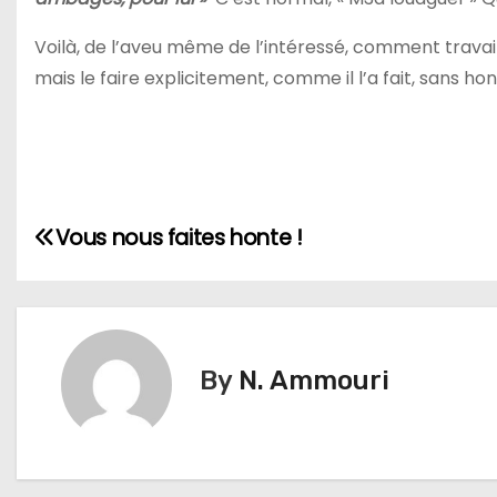
Voilà, de l’aveu même de l’intéressé, comment travaill
mais le faire explicitement, comme il l’a fait, sans ho
N
Vous nous faites honte !
a
v
i
By
N. Ammouri
g
a