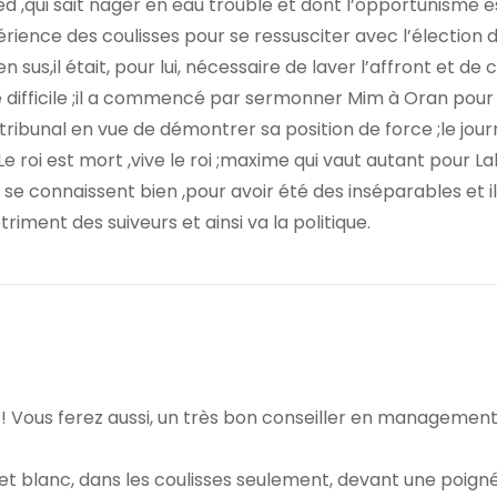
ed ,qui sait nager en eau trouble et dont l’opportunisme e
xpérience des coulisses pour se ressusciter avec l’élection 
us,il était, pour lui, nécessaire de laver l’affront et de c
e difficile ;il a commencé par sermonner Mim à Oran pour
 tribunal en vue de démontrer sa position de force ;le jour
 Le roi est mort ,vive le roi ;maxime qui vaut autant pour L
ls se connaissent bien ,pour avoir été des inséparables et i
iment des suiveurs et ainsi va la politique.
! Vous ferez aussi, un très bon conseiller en managemen
r et blanc, dans les coulisses seulement, devant une poign