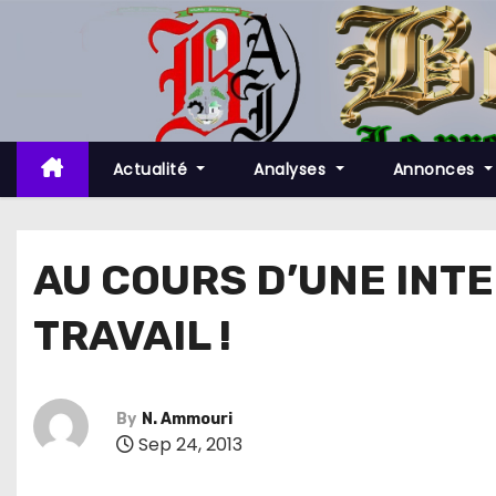
S
k
i
p
t
o
Actualité
Analyses
Annonces
c
o
n
AU COURS D’UNE INT
t
TRAVAIL !
e
n
t
By
N. Ammouri
Sep 24, 2013