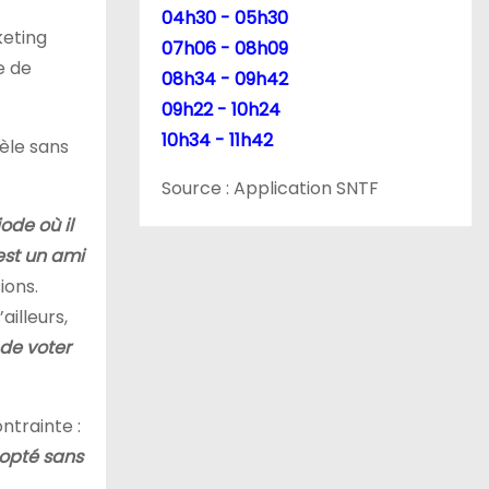
04h30 - 05h30
keting
07h06 - 08h09
e de
08h34 - 09h42
09h22 - 10h24
10h34 - 11h42
èle sans
Source : Application SNTF
ode où il
 est un ami
ions.
ailleurs,
de voter
ntrainte :
 opté sans