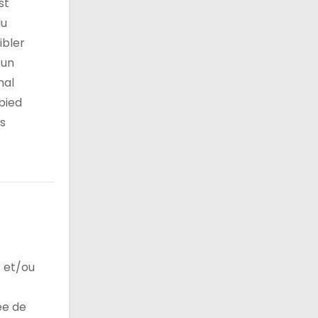
st
du
ibler
 un
nal
abied
ls
t et/ou
ée de