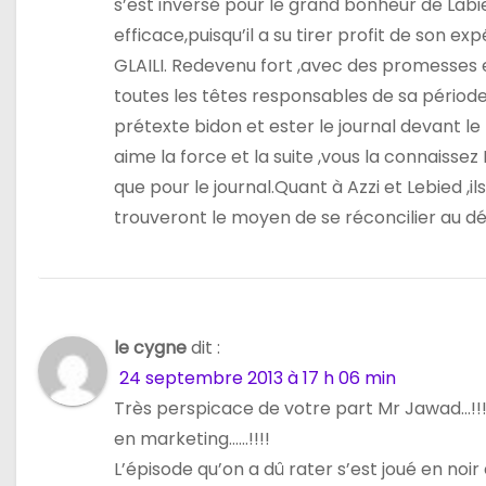
s’est inversé pour le grand bonheur de Labi
efficace,puisqu’il a su tirer profit de son e
GLAILI. Redevenu fort ,avec des promesses en s
toutes les têtes responsables de sa périod
prétexte bidon et ester le journal devant le
aime la force et la suite ,vous la connaissez
que pour le journal.Quant à Azzi et Lebied ,i
trouveront le moyen de se réconcilier au détr
le cygne
dit :
24 septembre 2013 à 17 h 06 min
Très perspicace de votre part Mr Jawad…!!!
en marketing……!!!!
L’épisode qu’on a dû rater s’est joué en noi