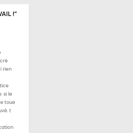
AIL !”
e
 cré
i rien
tice
 si le
re toue
uvé. t
cation