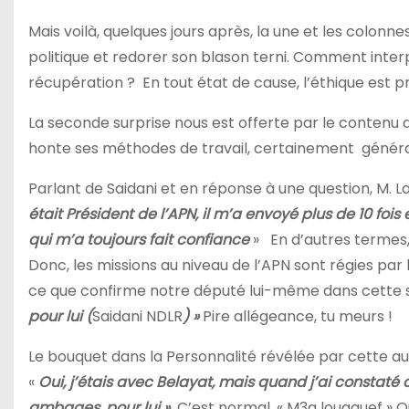
Mais voilà, quelques jours après, la une et les colonn
politique et redorer son blason terni. Comment inte
récupération ?
En tout état de cause, l’éthique est
La seconde surprise nous est offerte par le contenu 
honte ses méthodes de travail, certainement
généra
Parlant de Saidani et en réponse à une question, M. 
était Président de l’APN, il m’a envoyé plus de 10 foi
qui m’a toujours fait confiance
»
En d’autres termes, 
Donc, les missions au niveau de l’APN sont régies par 
ce que confirme notre député lui-même dans cette
pour lui (
Saidani NDLR
) »
Pire allégeance, tu meurs !
Le bouquet dans la Personnalité révélée par cette au
«
Oui, j’étais avec Belayat, mais quand j’ai constaté 
ambages, pour lui »
C’est normal, « M3a louaguef » Q