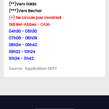
e
(**)Vers Saida
(***)Vers Bechar
s
(+) Ne circule pas Vendredi
p
Sidi Bel-Abbes - Oran
04h30 - 05h30
u
07h06 - 08h09
b
08h34 - 09h42
09h22 - 10h24
l
10h34 - 11h42
i
Source : Application SNTF
c
a
t
i