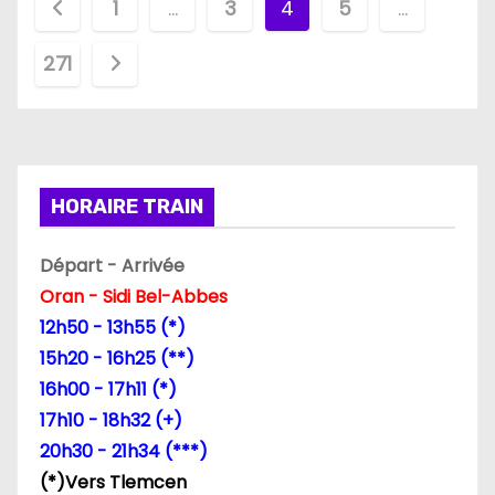
P
1
…
3
4
5
…
a
271
g
i
n
HORAIRE TRAIN
a
Départ - Arrivée
t
Oran - Sidi Bel-Abbes
i
12h50 - 13h55 (*)
15h20 - 16h25 (**)
o
16h00 - 17h11 (*)
n
17h10 - 18h32 (+)
20h30 - 21h34 (***)
d
(*)Vers Tlemcen