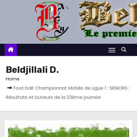
S
k
i
p
t
o
c
o
Beldjillali D.
n
Home
t
Foot ball: Championnat Mobilis de Ligue 1 : SENIORS :
e
Résultats et buteurs de la 23ème journée
n
t