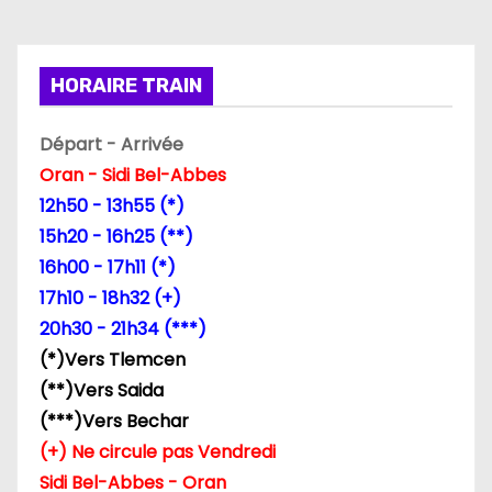
g
i
HORAIRE TRAIN
n
Départ - Arrivée
a
Oran - Sidi Bel-Abbes
12h50 - 13h55 (*)
t
15h20 - 16h25 (**)
i
16h00 - 17h11 (*)
17h10 - 18h32 (+)
o
20h30 - 21h34 (***)
n
(*)Vers Tlemcen
(**)Vers Saida
d
(***)Vers Bechar
e
(+) Ne circule pas Vendredi
Sidi Bel-Abbes - Oran