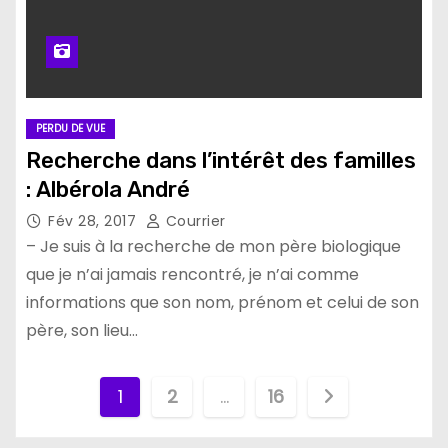
PERDU DE VUE
Recherche dans l’intérêt des familles
: Albérola André
Fév 28, 2017
Courrier
– Je suis à la recherche de mon père biologique
que je n’ai jamais rencontré, je n’ai comme
informations que son nom, prénom et celui de son
père, son lieu…
P
1
2
…
16
a