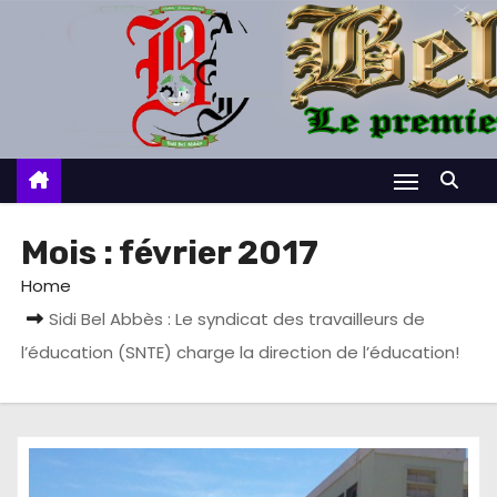
S
k
i
p
t
o
c
o
Mois :
février 2017
n
Home
t
Sidi Bel Abbès : Le syndicat des travailleurs de
e
l’éducation (SNTE) charge la direction de l’éducation!
n
t