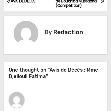
AVIS DE DECES
de Bouchiba Mustapha
(Compétition)
a
v
i
By
Redaction
g
a
t
One thought on “Avis de Décès : Mme
i
Djellouli Fatima”
o
n
d