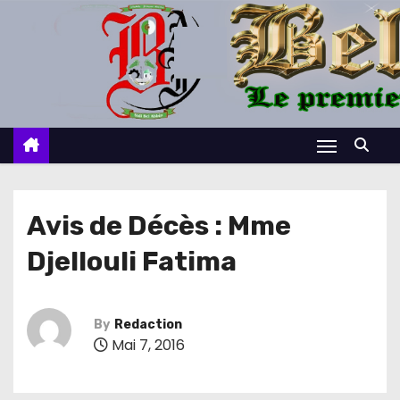
S
k
i
p
t
o
c
o
n
Avis de Décès : Mme
t
Djellouli Fatima
e
n
t
By
Redaction
Mai 7, 2016