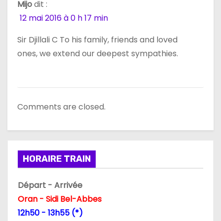
e
Mijo
dit :
12 mai 2016 à 0 h 17 min
l
Sir Djillali C To his family, friends and loved
’
ones, we extend our deepest sympathies.
a
r
t
Comments are closed.
i
c
HORAIRE TRAIN
l
Départ - Arrivée
e
Oran - Sidi Bel-Abbes
12h50 - 13h55 (*)