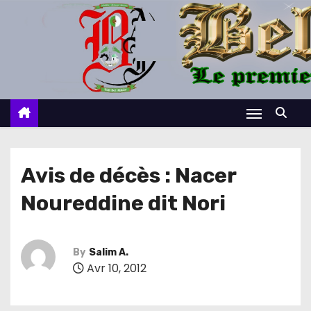
S
k
i
p
t
o
c
o
n
Avis de décès : Nacer
t
Noureddine dit Nori
e
n
t
By
Salim A.
Avr 10, 2012