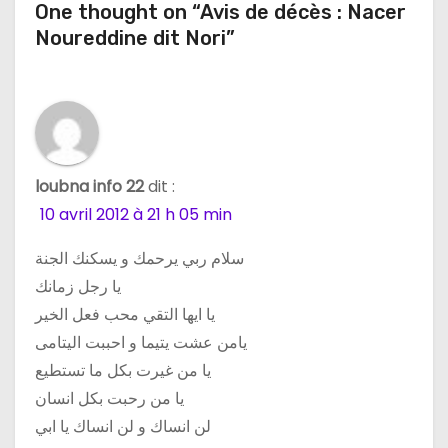
One thought on “Avis de décès : Nacer
i
Noureddine dit Nori”
o
n
d
loubna info 22
dit :
e
10 avril 2012 à 21 h 05 min
l
سلام ربي يرحمك و يسكنك الجنة
’
يا رجل زمانك
يا ايها التقي محب فعل الخير
a
يامن عشت يتيما و احببت اليتامى
r
يا من غيرت بكل ما تستطيع
يا من رحبت بكل انسان
t
لن انساك و لن انساك يا ابي