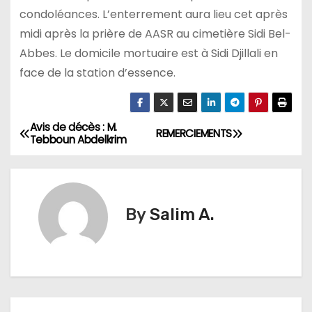
condoléances. L’enterrement aura lieu cet après
midi après la prière de AASR au cimetière Sidi Bel-
Abbes. Le domicile mortuaire est à Sidi Djillali en
face de la station d’essence.
Avis de décès : M.
N
REMERCIEMENTS
Tebboun Abdelkrim
a
v
By
Salim A.
i
g
a
t