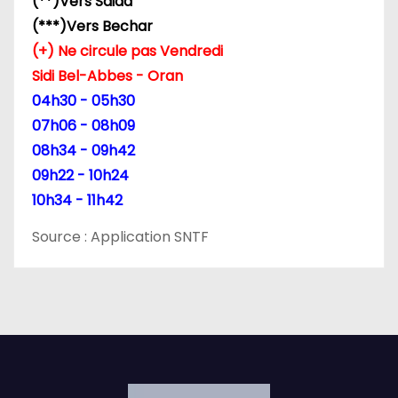
(**)Vers Saida
(***)Vers Bechar
a
(+) Ne circule pas Vendredi
r
Sidi Bel-Abbes - Oran
04h30 - 05h30
t
07h06 - 08h09
i
08h34 - 09h42
09h22 - 10h24
c
10h34 - 11h42
l
Source : Application SNTF
e