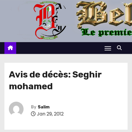
S
k
i
p
t
o
c
o
n
Avis de décès: Seghir
t
mohamed
e
n
t
By
Salim
Jan 29, 2012