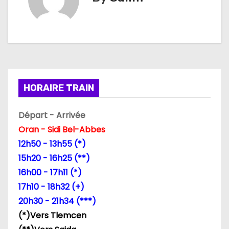
i
g
a
t
HORAIRE TRAIN
i
Départ - Arrivée
o
Oran - Sidi Bel-Abbes
n
12h50 - 13h55 (*)
15h20 - 16h25 (**)
d
16h00 - 17h11 (*)
e
17h10 - 18h32 (+)
20h30 - 21h34 (***)
l
(*)Vers Tlemcen
’