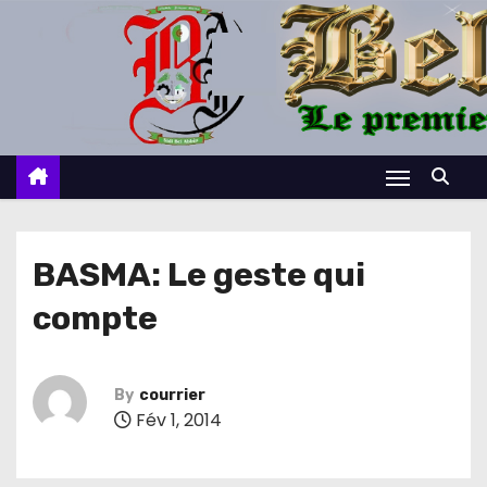
S
k
i
p
t
o
c
o
n
BASMA: Le geste qui
t
compte
e
n
t
By
courrier
Fév 1, 2014