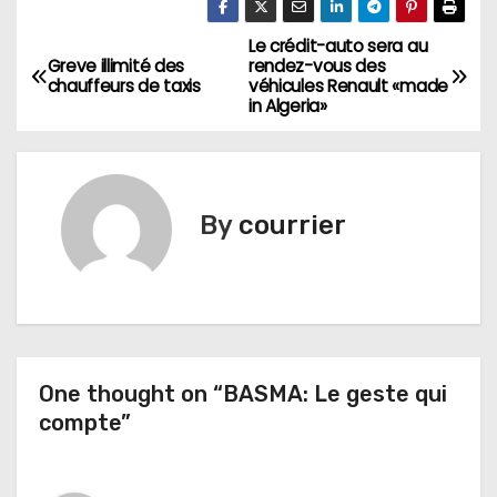
Le crédit-auto sera au
N
Greve illimité des
rendez-vous des
chauffeurs de taxis
véhicules Renault «made
a
in Algeria»
v
i
By
courrier
g
a
t
i
One thought on “BASMA: Le geste qui
compte”
o
n