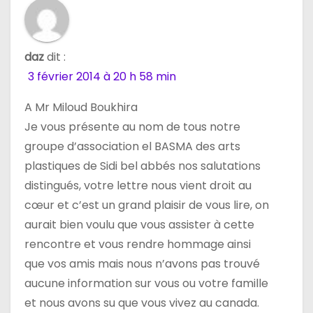
d
e
daz
dit :
l
3 février 2014 à 20 h 58 min
’
A Mr Miloud Boukhira
Je vous présente au nom de tous notre
a
groupe d’association el BASMA des arts
r
plastiques de Sidi bel abbés nos salutations
distingués, votre lettre nous vient droit au
t
cœur et c’est un grand plaisir de vous lire, on
i
aurait bien voulu que vous assister à cette
rencontre et vous rendre hommage ainsi
c
que vos amis mais nous n’avons pas trouvé
l
aucune information sur vous ou votre famille
et nous avons su que vous vivez au canada.
e