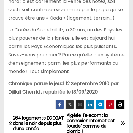
hard : c’est carrément la vente des notes, soit
cash, soit contre service rendu par le papa qui se
trouve être une « Kiada » (logement, terrain…)
La Corée du Sud était il y a 30 ans, un des Pays les
plus pauvres de la Planète. Elle est aujourd’hui
parmi les Pays Economiques les plus puissants.
Savez-vous pourquoi ? Parce qu’elle a un système
d’enseignement parmi les plus performants du
monde ! Tout simplement.
Chronique parue le jeudi 12 Septembre 2010 par
Djillali Cherrid , republiée le 13/09/2020
Algérie Telecom : la
N
264 logements ECOBAT
connexion internet est
dans le noir depuis plus
‘lourde’ comme du
a
d’une année
plomb !