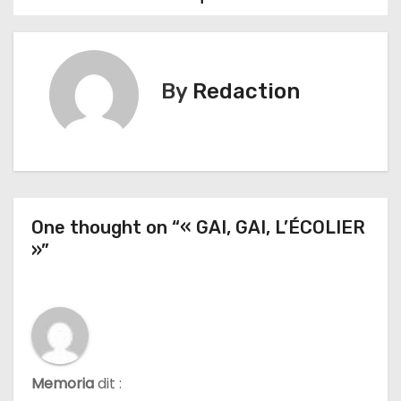
v
i
By
Redaction
g
a
t
i
One thought on “« GAI, GAI, L’ÉCOLIER
»”
o
n
d
e
Memoria
dit :