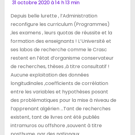
l
31 octobre 2020 à 14 h 13 min
’
Depuis belle lurette , l’Administration
reconfigure les curriculum (Programmes)
a
,les examens , leurs quotas de réussite et la
r
formation des enseignants ! L’Université et
ses labos de recherche comme le Crasc
t
restent en l’état d’organisme conservateur
i
de recherches, thèses ,à titre consultatif !
Aucune exploitation des données
c
longitudinales ,coefficients de corrélation
l
entre les variables et hypothèses posant
des problématiques pour la mise à niveau de
e
l’apprenant algérien …Tant de recherches
existent, tant de livres ont été publiés
intramuros ou offshore ,souvent à titre
posthume, par des nationaux…