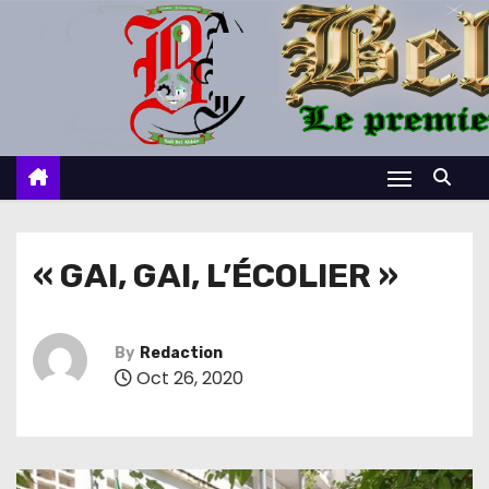
S
k
i
p
t
o
c
o
n
« GAI, GAI, L’ÉCOLIER »
t
e
n
By
Redaction
Oct 26, 2020
t