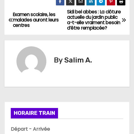
Sidi bel abbes : La clôture
N
Examen scolaire, les
actuelle du jardin public
malades auront leurs
a-t-elle vraiment besoin
a
centres
d’être remplacée?
v
i
By
Salim A.
g
a
t
i
HORAIRE TRAIN
o
n
Départ - Arrivée