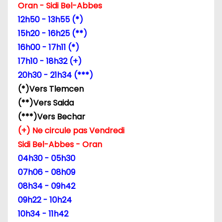
Oran - Sidi Bel-Abbes
d
12h50 - 13h55 (*)
e
15h20 - 16h25 (**)
16h00 - 17h11 (*)
l
17h10 - 18h32 (+)
’
20h30 - 21h34 (***)
(*)Vers Tlemcen
a
(**)Vers Saida
r
(***)Vers Bechar
(+) Ne circule pas Vendredi
t
Sidi Bel-Abbes - Oran
i
04h30 - 05h30
07h06 - 08h09
c
08h34 - 09h42
l
09h22 - 10h24
10h34 - 11h42
e