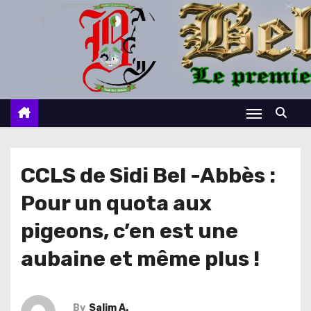
S
k
i
p
t
o
c
o
n
CCLS de Sidi Bel -Abbès :
t
Pour un quota aux
e
n
pigeons, c’en est une
t
aubaine et même plus !
By
Salim A.