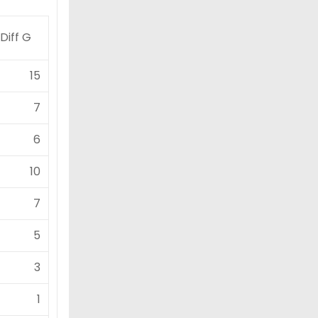
Diff G
15
7
6
10
7
5
3
1