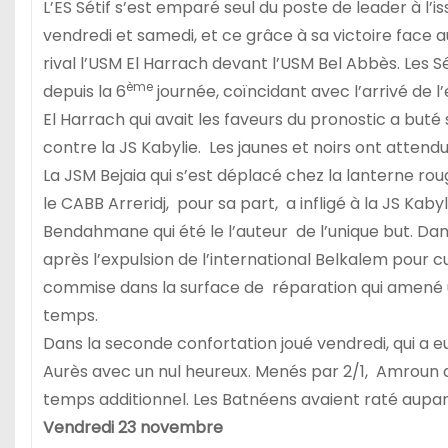
L’ES Sétif s’est emparé seul du poste de leader à l’is
vendredi et samedi, et ce grâce à sa victoire face a
rival l’USM El Harrach devant l’USM Bel Abbès. Les S
ème
depuis la 6
journée, coïncidant avec l’arrivé de 
El Harrach qui avait les faveurs du pronostic a but
contre la JS Kabylie. Les jaunes et noirs ont attendu 
La JSM Bejaia qui s’est déplacé chez la lanterne ro
le CABB Arreridj, pour sa part, a infligé à la JS Kabyl
Bendahmane qui été le l’auteur de l’unique but. Da
après l’expulsion de l’international Belkalem pour 
commise dans la surface de réparation qui amené u
temps.
Dans la seconde confortation joué vendredi, qui a eu 
Aurès avec un nul heureux. Menés par 2/1, Amroun a 
temps additionnel. Les Batnéens avaient raté aupa
Vendredi 23 novembre