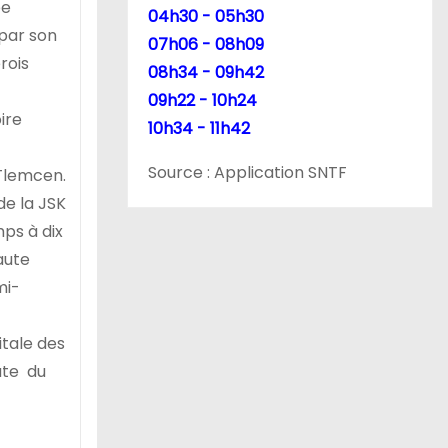
ée
04h30 - 05h30
 par son
07h06 - 08h09
rois
08h34 - 09h42
09h22 - 10h24
ire
10h34 - 11h42
Source : Application SNTF
 Tlemcen.
de la JSK
ps à dix
aute
mi-
itale des
ute du