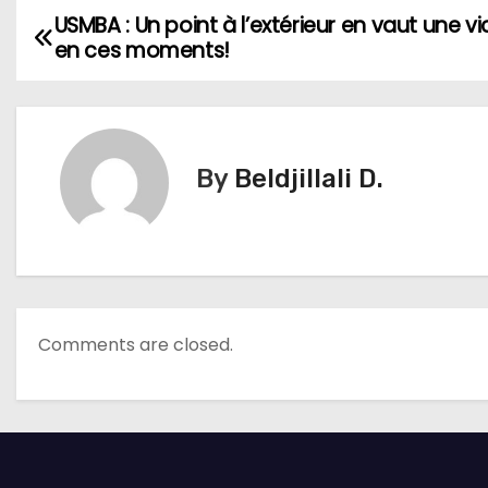
USMBA : Un point à l’extérieur en vaut une vi
N
en ces moments!
a
v
i
By
Beldjillali D.
g
a
t
Comments are closed.
i
o
n