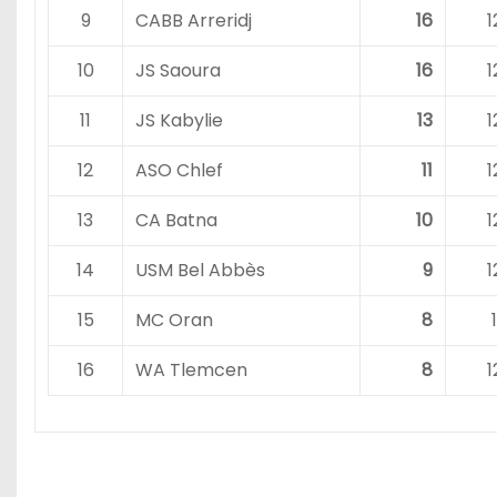
9
CABB Arreridj
16
1
10
JS Saoura
16
1
11
JS Kabylie
13
1
12
ASO Chlef
11
1
13
CA Batna
10
1
14
USM Bel Abbès
9
1
15
MC Oran
8
1
16
WA Tlemcen
8
1