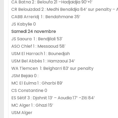
CA Batna 2 : Beloufa 21 –Hadjaidjia 90’+1’
CR Belouizdad 2 : Medhi Benalidjia 84’ sur penalty –
CABB Arreridj 1 : Bendahmane 35’
JS Kabylie 0
Samedi 24 novembre
JS Saoura 1 : Bendjilali 53′
ASO Chlef 1 : Messaoud 58′
USM El Harrach 1 : Bounedjah
USM Bel Abbès 1 : Hamzaoui 34’
WA Tlemcen 1: Belgharri 83’ sur penalty
JSM Bejaia 0 :
MC El Eulma 1 : Gharbi 89’
CS Constantine 0
ES Sétif 3 : Djahnit 13’ – Aoudia 17’ –Ziti 84’
MC Alger 1 : Ghazi 15’
USM Alger