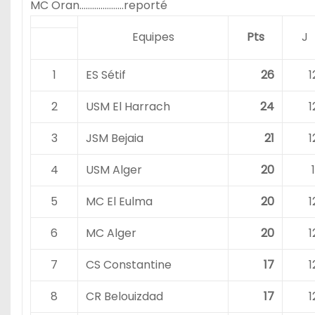
MC Oran…………………reporté
Equipes
Pts
J
1
ES Sétif
26
1
2
USM El Harrach
24
1
3
JSM Bejaia
21
1
4
USM Alger
20
1
5
MC El Eulma
20
1
6
MC Alger
20
1
7
CS Constantine
17
1
8
CR Belouizdad
17
1