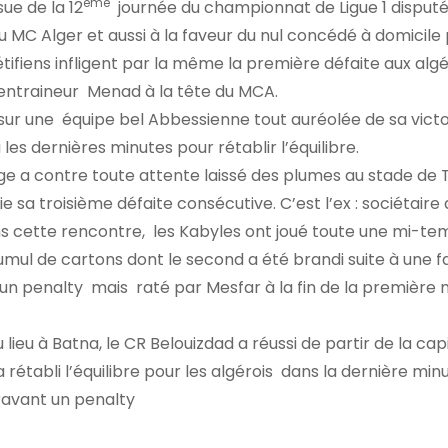
ème
sue de la 12
journée du championnat de Ligue 1 disput
u MC Alger et aussi à la faveur du nul concédé à domicile
étifiens infligent par la même la première défaite aux algé
l’entraineur Menad à la tête du MCA.
é sur une équipe bel Abbessienne tout auréolée de sa victo
les dernières minutes pour rétablir l’équilibre.
uge a contre toute attente laissé des plumes au stade de
ie sa troisième défaite consécutive. C’est l’ex : sociétaire 
ns cette rencontre, les Kabyles ont joué toute une mi-tem
cumul de cartons dont le second a été brandi suite à une f
n penalty mais raté par Mesfar à la fin de la première 
lieu à Batna, le CR Belouizdad a réussi de partir de la cap
rétabli l’équilibre pour les algérois dans la dernière min
ravant un penalty