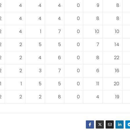
2
4
4
4
0
9
8
2
4
4
4
0
8
8
2
4
1
7
0
10
10
2
2
5
5
0
7
14
2
2
4
6
0
8
22
2
2
3
7
0
6
16
1
1
5
5
0
11
20
2
2
2
8
0
4
19