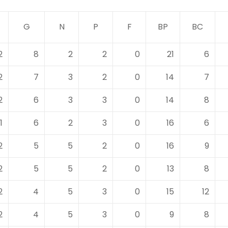
G
N
P
F
BP
BC
2
8
2
2
0
21
6
2
7
3
2
0
14
7
2
6
3
3
0
14
8
1
6
2
3
0
16
6
2
5
5
2
0
16
9
2
5
5
2
0
13
8
2
4
5
3
0
15
12
2
4
5
3
0
9
8