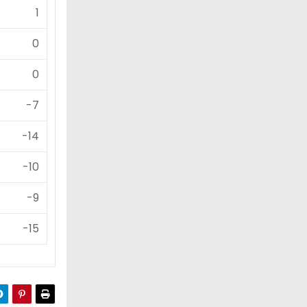
1
0
0
-7
-14
-10
-9
-15