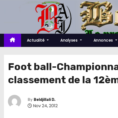
S
k
i
p
t
o
Actualité
Analyses
Annonces
c
o
n
Foot ball-Championnat 
t
classement de la 12è
e
n
t
By
Beldjillali D.
Nov 24, 2012