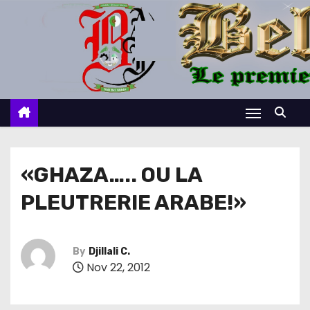
S
k
i
p
t
o
c
o
n
«GHAZA….. OU LA
t
PLEUTRERIE ARABE!»
e
n
t
By
Djillali C.
Nov 22, 2012