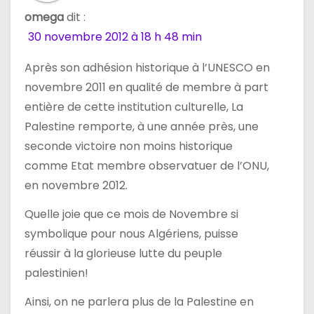
e
omega
dit :
30 novembre 2012 à 18 h 48 min
l
Après son adhésion historique à l’UNESCO en
’
novembre 2011 en qualité de membre à part
a
entière de cette institution culturelle, La
Palestine remporte, à une année près, une
r
seconde victoire non moins historique
t
comme Etat membre observatuer de l’ONU,
en novembre 2012.
i
Quelle joie que ce mois de Novembre si
c
symbolique pour nous Algériens, puisse
l
réussir à la glorieuse lutte du peuple
palestinien!
e
Ainsi, on ne parlera plus de la Palestine en