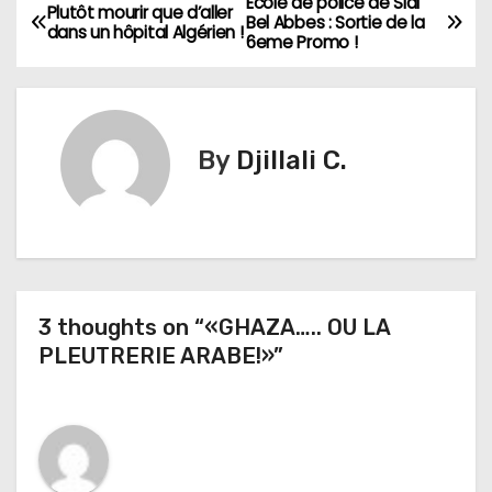
École de police de Sidi
N
Plutôt mourir que d’aller
Bel Abbes : Sortie de la
dans un hôpital Algérien !
6eme Promo !
a
v
i
By
Djillali C.
g
a
t
3 thoughts on “«GHAZA….. OU LA
i
PLEUTRERIE ARABE!»”
o
n
d