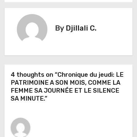
a
v
i
By
Djillali C.
g
a
t
4 thoughts on “Chronique du jeudi: LE
i
PATRIMOINE A SON MOIS, COMME LA
o
FEMME SA JOURNÉE ET LE SILENCE
SA MINUTE.”
n
d
e