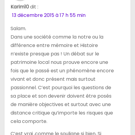
l
Karim10
dit :
13 décembre 2015 à 17 h 55 min
’
a
Salam.
Dans une société comme la notre ou la
r
différence entre mémoire et Histoire
t
n’existe presque pas ! Un débat sur le
patrimoine local nous prouve encore une
i
fois que le passé est un phénomène encore
c
vivant et donc présent mais surtout
passionnel. C’est pourquoi les questions de
l
sa place et son devenir doivent être posés
e
de manière objectives et surtout avec une
distance critique qu’importe les risques que
cela comporte.
C’est vrai ,comme le souligne si bien, Si