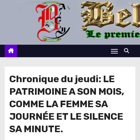
S
k
i
p
t
o
c
o
n
Chronique du jeudi: LE
t
PATRIMOINE A SON MOIS,
e
n
COMME LA FEMME SA
t
JOURNÉE ET LE SILENCE
SA MINUTE.