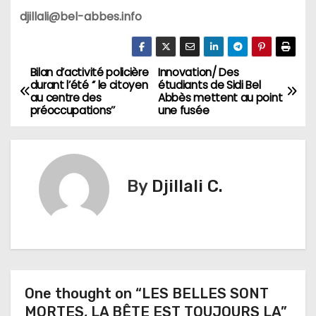
djillali@bel-abbes.info
Bilan d’activité policière
Innovation/ Des
N
durant l’été ‘’ le citoyen
étudiants de Sidi Bel
au centre des
Abbès mettent au point
a
préoccupations’’
une fusée
v
i
By
Djillali C.
g
a
t
i
One thought on “LES BELLES SONT
MORTES, LA BÊTE EST TOUJOURS LA”