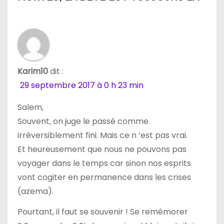
o
n
d
e
Karim10
dit :
l
29 septembre 2017 à 0 h 23 min
’
Salem,
Souvent, on juge le passé comme
a
irréversiblement fini. Mais ce n ‘est pas vrai.
r
Et heureusement que nous ne pouvons pas
voyager dans le temps car sinon nos esprits
t
vont cogiter en permanence dans les crises
i
(azema).
c
Pourtant, il faut se souvenir ! Se remémorer