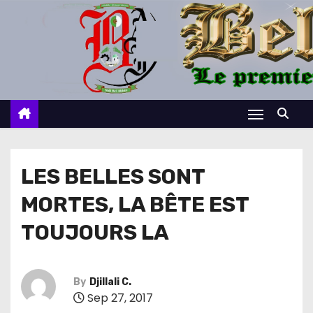
S
k
i
p
t
o
c
o
n
LES BELLES SONT
t
MORTES, LA BÊTE EST
e
n
TOUJOURS LA
t
By
Djillali C.
Sep 27, 2017