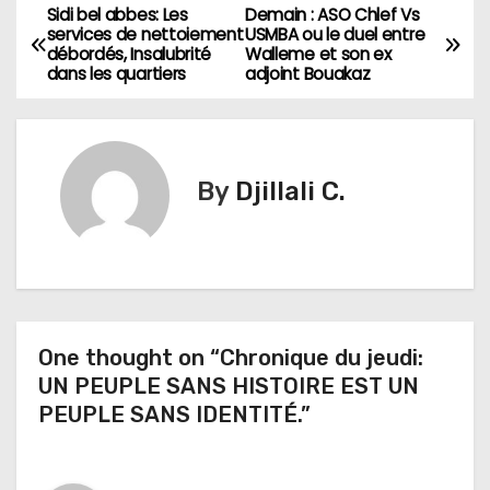
Sidi bel abbes: Les
Demain : ASO Chlef Vs
N
services de nettoiement
USMBA ou le duel entre
débordés, Insalubrité
Walleme et son ex
a
dans les quartiers
adjoint Bouakaz
v
i
By
Djillali C.
g
a
t
i
One thought on “Chronique du jeudi:
UN PEUPLE SANS HISTOIRE EST UN
o
PEUPLE SANS IDENTITÉ.”
n
d