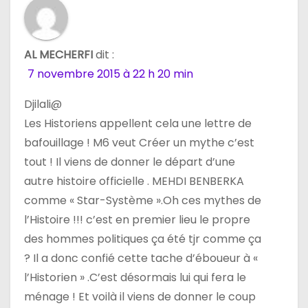
e
l
AL MECHERFI
dit :
7 novembre 2015 à 22 h 20 min
’
Djilali@
a
Les Historiens appellent cela une lettre de
r
bafouillage ! M6 veut Créer un mythe c’est
tout ! Il viens de donner le départ d’une
t
autre histoire officielle . MEHDI BENBERKA
i
comme « Star-Système ».Oh ces mythes de
l’Histoire !!! c’est en premier lieu le propre
c
des hommes politiques ça été tjr comme ça
l
? Il a donc confié cette tache d’éboueur à «
l’Historien » .C’est désormais lui qui fera le
e
ménage ! Et voilà il viens de donner le coup