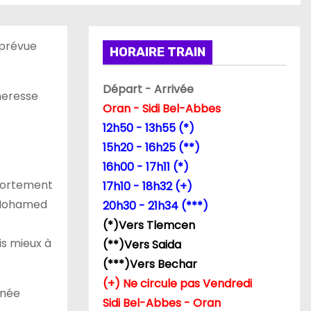
 prévue
HORAIRE TRAIN
Départ - Arrivée
cheresse
Oran - Sidi Bel-Abbes
12h50 - 13h55 (*)
15h20 - 16h25 (**)
16h00 - 17h11 (*)
 fortement
17h10 - 18h32 (+)
. Mohamed
20h30 - 21h34 (***)
(*)Vers Tlemcen
is mieux à
(**)Vers Saida
(***)Vers Bechar
(+) Ne circule pas Vendredi
nnée
Sidi Bel-Abbes - Oran