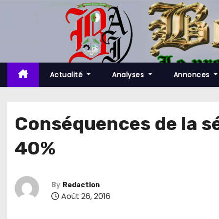
S
k
i
p
t
o
Actualité
Analyses
Annonces
c
o
n
Conséquences de la sé
t
40%
e
n
t
By
Redaction
Août 26, 2016