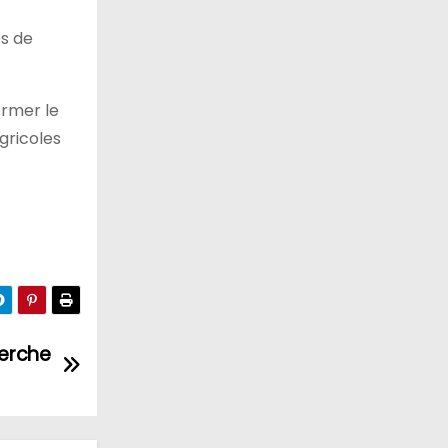
es de
ormer le
gricoles
herche