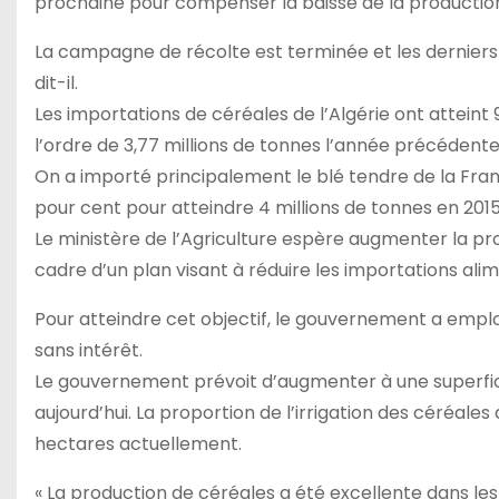
prochaine pour compenser la baisse de la production n
La campagne de récolte est terminée et les derniers c
dit-il.
Les importations de céréales de l’Algérie ont atteint 
l’ordre de 3,77 millions de tonnes l’année précédente
On a importé principalement le blé tendre de la Fran
pour cent pour atteindre 4 millions de tonnes en 2015
Le ministère de l’Agriculture espère augmenter la prod
cadre d’un plan visant à réduire les importations alim
Pour atteindre cet objectif, le gouvernement a employ
sans intérêt.
Le gouvernement prévoit d’augmenter à une superficie
aujourd’hui. La proportion de l’irrigation des céréale
hectares actuellement.
« La production de céréales a été excellente dans les z