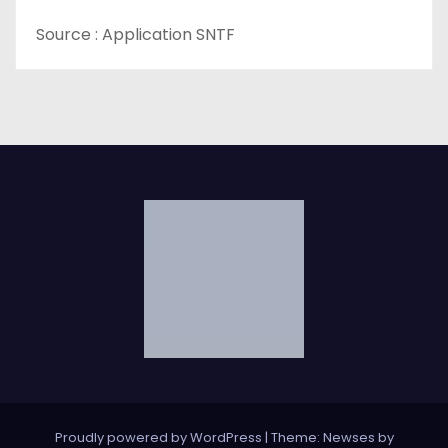
e
Source : Application SNTF
Proudly powered by WordPress
|
Theme: Newses by