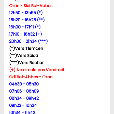
Oran - Sidi Bel-Abbes
d
12h50 - 13h55 (*)
e
15h20 - 16h25 (**)
16h00 - 17h11 (*)
l
17h10 - 18h32 (+)
’
20h30 - 21h34 (***)
(*)Vers Tlemcen
a
(**)Vers Saida
r
(***)Vers Bechar
(+) Ne circule pas Vendredi
t
Sidi Bel-Abbes - Oran
i
04h30 - 05h30
07h06 - 08h09
c
08h34 - 09h42
l
09h22 - 10h24
10h34 - 11h42