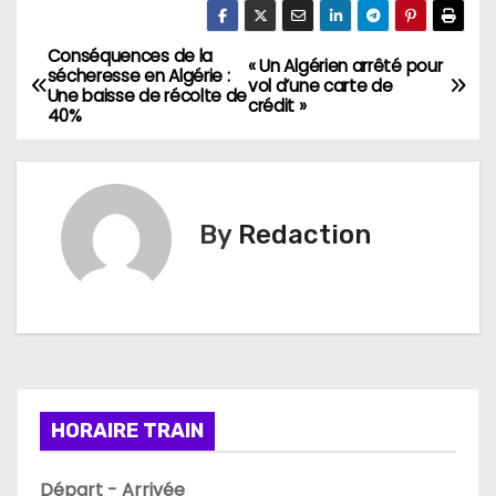
Conséquences de la
N
« Un Algérien arrêté pour
sécheresse en Algérie :
vol d’une carte de
Une baisse de récolte de
a
crédit »
40%
v
i
By
Redaction
g
a
t
i
HORAIRE TRAIN
o
n
Départ - Arrivée