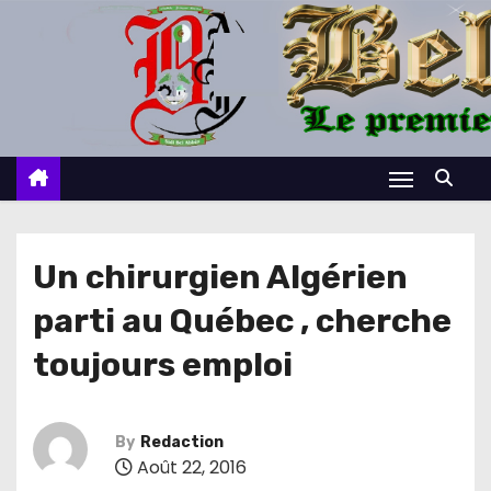
S
k
i
p
t
o
c
o
n
Un chirurgien Algérien
t
parti au Québec , cherche
e
n
toujours emploi
t
By
Redaction
Août 22, 2016