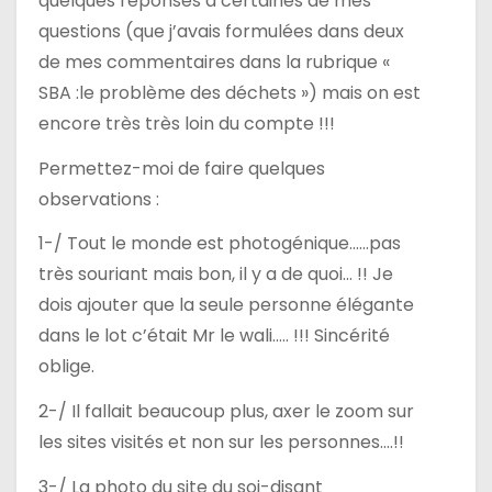
quelques réponses à certaines de mes
c
questions (que j’avais formulées dans deux
de mes commentaires dans la rubrique «
l
SBA :le problème des déchets ») mais on est
e
encore très très loin du compte !!!
Permettez-moi de faire quelques
observations :
1-/ Tout le monde est photogénique……pas
très souriant mais bon, il y a de quoi… !! Je
dois ajouter que la seule personne élégante
dans le lot c’était Mr le wali….. !!! Sincérité
oblige.
2-/ Il fallait beaucoup plus, axer le zoom sur
les sites visités et non sur les personnes….!!
3-/ La photo du site du soi-disant