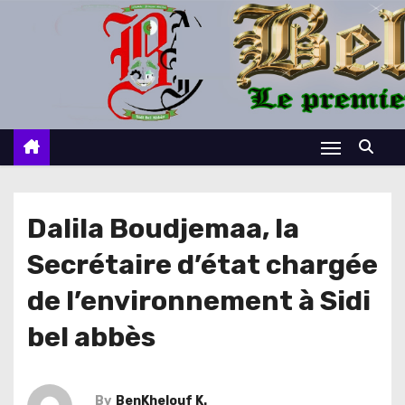
S
k
i
p
t
o
c
o
n
Dalila Boudjemaa, la
t
Secrétaire d’état chargée
e
n
de l’environnement à Sidi
t
bel abbès
By
BenKhelouf K.