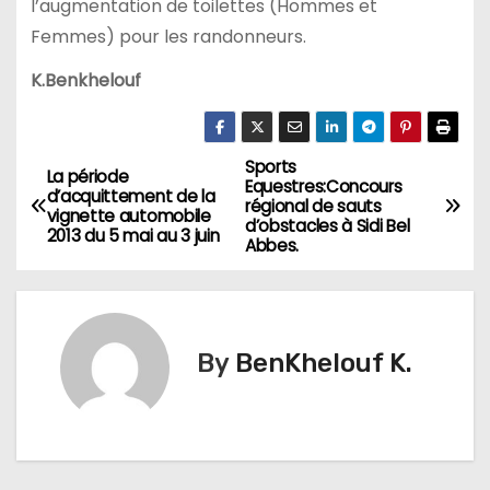
l’augmentation de toilettes (Hommes et
Femmes) pour les randonneurs.
K.Benkhelouf
Sports
N
La période
Equestres:Concours
d’acquittement de la
régional de sauts
a
vignette automobile
d’obstacles à Sidi Bel
2013 du 5 mai au 3 juin
Abbes.
v
i
g
By
BenKhelouf K.
a
t