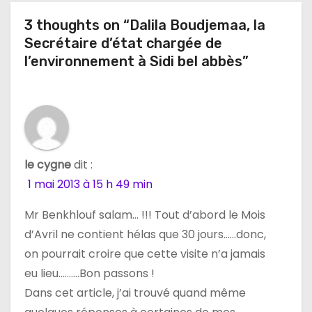
i
3 thoughts on “Dalila Boudjemaa, la
o
Secrétaire d’état chargée de
n
l’environnement à Sidi bel abbès”
d
e
l
le cygne
dit :
’
1 mai 2013 à 15 h 49 min
a
Mr Benkhlouf salam… !!! Tout d’abord le Mois
d’Avril ne contient hélas que 30 jours……donc,
r
on pourrait croire que cette visite n’a jamais
t
eu lieu……….Bon passons !
Dans cet article, j’ai trouvé quand même
i